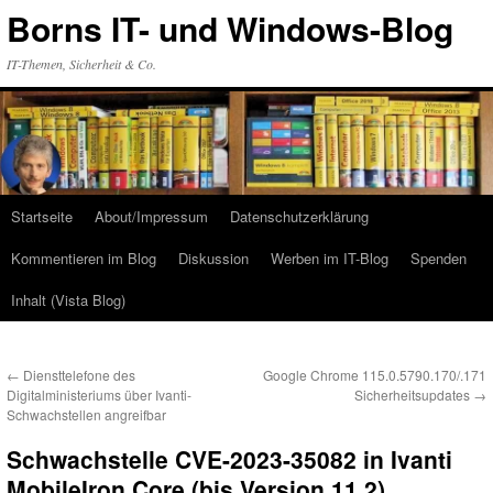
Zum
Borns IT- und Windows-Blog
Inhalt
springen
IT-Themen, Sicherheit & Co.
Startseite
About/Impressum
Datenschutzerklärung
Kommentieren im Blog
Diskussion
Werben im IT-Blog
Spenden
Inhalt (Vista Blog)
←
Diensttelefone des
Google Chrome 115.0.5790.170/.171
Digitalministeriums über Ivanti-
Sicherheitsupdates
→
Schwachstellen angreifbar
Schwachstelle CVE-2023-35082 in Ivanti
MobileIron Core (bis Version 11.2)