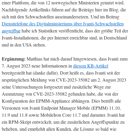
einer Plattform, die von 12 norwegischen Ministerien genutzt wird.
Nachfolgende Artikellinks führen auf die Beiträge hier im Blog, die
sich mit den Schwachstellen auseinandersetzen. Und im Beitrag
Diensttelefone des Digitalministeriums über Ivanti-Schwachstellen
angreifbar
habe ich Statistiken veröffentlicht, dass der größte Teil der
Ivanti-Installationen, die per Internet erreichbar sind, in Deutschland
und in den USA stehen.
Ergänzung:
Matthias hat mich darauf hingewiesen, dass Ivanti zum
7. August 2023 neue Informationen in
diesem KB-Artikel
bereitgestellt hat (danke dafür). Dort heißt es, dass Ivanti seit der
ursprünglichen Meldung von CVE-2023-35082 am 2. August 2023
seine Untersuchungen fortgesetzt und zusätzliche Wege zur
Ausnutzung von CVE-2023-35082 gefunden habe, die von der
Konfiguration der EPMM-Appliance abhängen. Dies betrifft alle
Versionen von Ivanti Endpoint Manager Mobile (EPMM) 11.10,
11.9 und 11.8 sowie MobileIron Core 11.7 und darunter. Ivanti hat
ein RPM-Skript entwickelt, um die zusätzlichen Angriffspunkte zu
beheben, und empfiehlt allen Kunden, die Lösung so bald wie