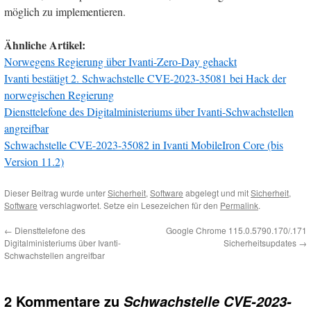
möglich zu implementieren.
Ähnliche Artikel:
Norwegens Regierung über Ivanti-Zero-Day gehackt
Ivanti bestätigt 2. Schwachstelle CVE-2023-35081 bei Hack der
norwegischen Regierung
Diensttelefone des Digitalministeriums über Ivanti-Schwachstellen
angreifbar
Schwachstelle CVE-2023-35082 in Ivanti MobileIron Core (bis
Version 11.2)
Dieser Beitrag wurde unter
Sicherheit
,
Software
abgelegt und mit
Sicherheit
,
Software
verschlagwortet. Setze ein Lesezeichen für den
Permalink
.
←
Diensttelefone des
Google Chrome 115.0.5790.170/.171
Digitalministeriums über Ivanti-
Sicherheitsupdates
→
Schwachstellen angreifbar
2 Kommentare zu
Schwachstelle CVE-2023-