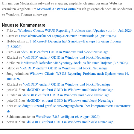
Um mir den Moderationsaufwand zu ersparen, empfehle ich eines der unter
Websites
verlinkten Angebote. Im
Microsoft Answers-Forum
bin ich gelegentlich noch als Moderator
zu Windows-Themen unterwegs.
Neueste Kommentare
Fritz
zu
Windows-Clients: WSUS-Reporting-Probleme nach Updates vom 14. Juli 2026
Clara
zu
Datenschutzvorfall bei Laptop-Hersteller Framework (August 2026)
Hobbyadmin
zu
I: Microsoft Defender hält Synology-Backups für einen Trojaner
(3.8.2026)
Carola
zu
"deGDID" entfernt GDID in Windows und blockt Neuanlage
Klartext
zu
"deGDID" entfernt GDID in Windows und blockt Neuanlage
Stefan
zu
I: Microsoft Defender hält Synology-Backups für einen Trojaner (3.8.2026)
taldoc
zu
"deGDID" entfernt GDID in Windows und blockt Neuanlage
Jung-Admin
zu
Windows-Clients: WSUS-Reporting-Probleme nach Updates vom 14.
Juli 2026
Klartext
zu
"deGDID" entfernt GDID in Windows und blockt Neuanlage
peter0815
zu
"deGDID" entfernt GDID in Windows und blockt Neuanlage
Luzifer
zu
"deGDID" entfernt GDID in Windows und blockt Neuanlage
peter0815
zu
"deGDID" entfernt GDID in Windows und blockt Neuanlage
Fritz
zu
Midnight Blizzard greift M365-Zugangsdaten über kompromittierte Hotelrouter
ab
Schlammhamster
zu
WordPress 7.0.3 verfügbar (6. August 2026)
peter0815
zu
"deGDID" entfernt GDID in Windows und blockt Neuanlage