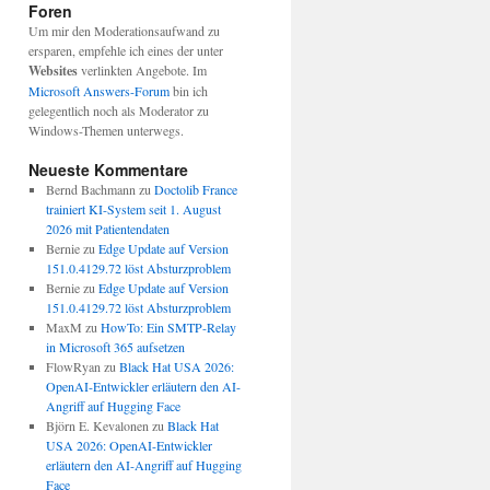
Foren
Um mir den Moderationsaufwand zu
ersparen, empfehle ich eines der unter
Websites
verlinkten Angebote. Im
Microsoft Answers-Forum
bin ich
gelegentlich noch als Moderator zu
Windows-Themen unterwegs.
Neueste Kommentare
Bernd Bachmann
zu
Doctolib France
trainiert KI-System seit 1. August
2026 mit Patientendaten
Bernie
zu
Edge Update auf Version
151.0.4129.72 löst Absturzproblem
Bernie
zu
Edge Update auf Version
151.0.4129.72 löst Absturzproblem
MaxM
zu
HowTo: Ein SMTP-Relay
in Microsoft 365 aufsetzen
FlowRyan
zu
Black Hat USA 2026:
OpenAI-Entwickler erläutern den AI-
Angriff auf Hugging Face
Björn E. Kevalonen
zu
Black Hat
USA 2026: OpenAI-Entwickler
erläutern den AI-Angriff auf Hugging
Face