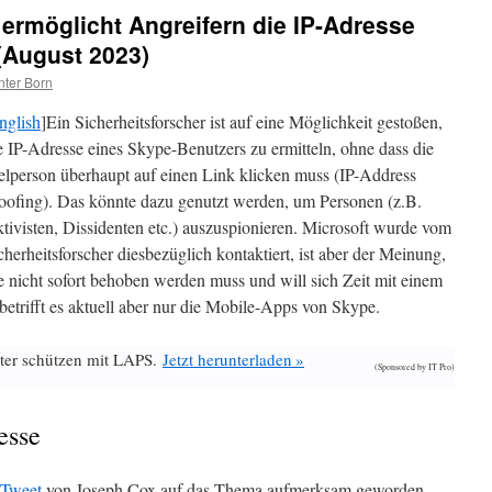
ermöglicht Angreifern die IP-Adresse
(August 2023)
ter Born
nglish
]Ein Sicherheitsforscher ist auf eine Möglichkeit gestoßen,
e IP-Adresse eines Skype-Benutzers zu ermitteln, ohne dass die
elperson überhaupt auf einen Link klicken muss (IP-Address
oofing). Das könnte dazu genutzt werden, um Personen (z.B.
tivisten, Dissidenten etc.) auszuspionieren. Microsoft wurde vom
cherheitsforscher diesbezüglich kontaktiert, ist aber der Meinung,
e nicht sofort behoben werden muss und will sich Zeit mit einem
etrifft es aktuell aber nur die Mobile-Apps von Skype.
ter schützen mit LAPS.
Jetzt herunterladen »
(Sponsored by IT Pro)
esse
Tweet
von Joseph Cox auf das Thema aufmerksam geworden.