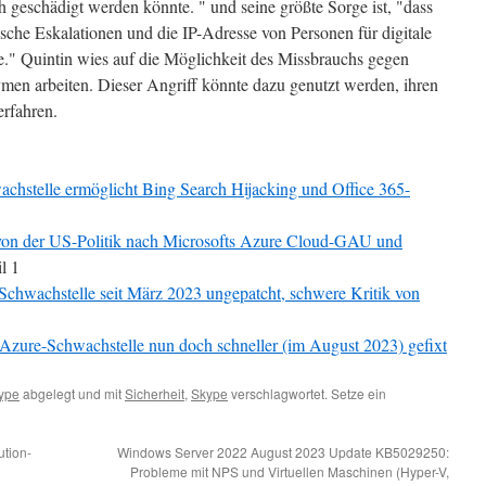
h geschädigt werden könnte. " und seine größte Sorge ist, "dass
sche Eskalationen und die IP-Adresse von Personen für digitale
e." Quintin wies auf die Möglichkeit des Missbrauchs gegen
ymen arbeiten. Dieser Angriff könnte dazu genutzt werden, ihren
erfahren.
chstelle ermöglicht Bing Search Hijacking und Office 365-
r von der US-Politik nach Microsofts Azure Cloud-GAU und
l 1
-Schwachstelle seit März 2023 ungepatcht, schwere Kritik von
 Azure-Schwachstelle nun doch schneller (im August 2023) gefixt
ype
abgelegt und mit
Sicherheit
,
Skype
verschlagwortet. Setze ein
ution-
Windows Server 2022 August 2023 Update KB5029250:
Probleme mit NPS und Virtuellen Maschinen (Hyper-V,