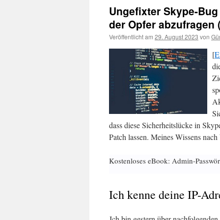
Ungefixter Skype-Bug 
der Opfer abzufragen 
Veröffentlicht am
29. August 2023
von
Gün
[
E
di
Zi
sp
Ak
Si
dass diese Sicherheitslücke in Skyp
Patch lassen. Meines Wissens nach b
Kostenloses eBook: Admin-Passwör
Ich kenne deine IP-Adr
Ich bin gestern über nachfolgenden