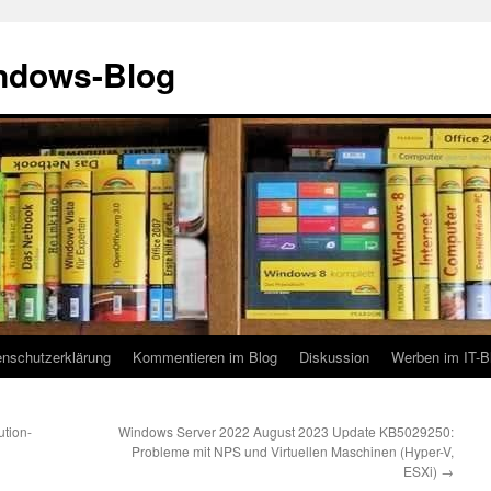
indows-Blog
enschutzerklärung
Kommentieren im Blog
Diskussion
Werben im IT-B
ution-
Windows Server 2022 August 2023 Update KB5029250:
Probleme mit NPS und Virtuellen Maschinen (Hyper-V,
ESXi)
→