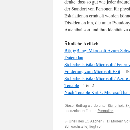
denke, dass so gut wie jeder dadurc
der Standort von Personen für physi
Eskalationen ermittelt werden könn
Dissidenten hin, die unter Pseudon
Aufenthaltsort und ihre Identität zu 
Ähnliche Artikel:
Bi(n)gBang: Microsoft Azure-Schwa
Datenklau
Sicherheitsrisiko Microsoft? Feue
Forderung zum Microsoft Exit
– Tei
Sicherheitsrisiko Microsoft? Azure
Tenable
– Teil 2
Nach Tenable Kritik: Microsoft hat
Dieser Beitrag wurde unter
Sicherheit
,
Sk
Lesezeichen für den
Permalink
.
←
Urteil des LG Aachen (Fall Modern Sol
Schwachstelle) liegt vor