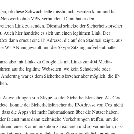
fen, ob diese Schwachstelle missbraucht werden kann und hat
-Netzwerk ohne VPN verbunden. Dann hat er den
weiteren Link zu senden. Diesmal schickte der Sicherheitsforscher
. Auch hier handelte es sich um einen legitimen Link. Der
Cox dann erneut eine IP-Adresse, die auf den Stadtteil zeigte, aus
iche WLAN eingewählt und die Skype-Sitzung aufgebaut hatte.
anze also mit Links zu Google als mit Links zur 404 Media-
führten auf die legitime Webseiten, wo kein Schadcode oder
e Änderung war es dem Sicherheitsforscher aber möglich, die IP-
chen.
en Anwendungen von Skype, so der Sicherheitsforscher. Als Cox
te, konnte der Sicherheitsforscher die IP-Adresse von Cox nicht
, dass die Apps viel mehr Informationen über die Nutzer haben,
nder Dienst muss dann technische Vorkehrungen treffen, um die
hrend einer Kommunikation zu isolieren und so verhindern, dass
nikationspartners ermitteln kann. Skype ermöglicht es einem