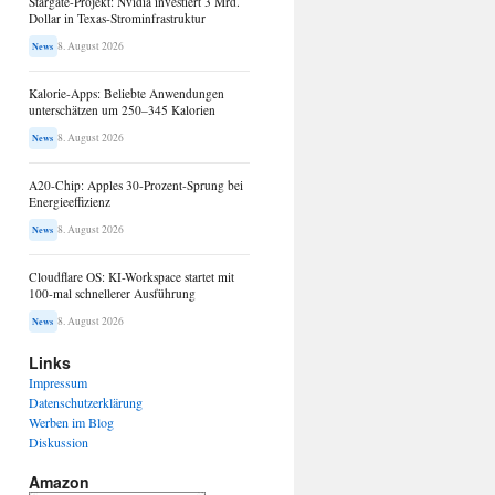
Stargate-Projekt: Nvidia investiert 3 Mrd.
Dollar in Texas-Strominfrastruktur
8. August 2026
News
Kalorie-Apps: Beliebte Anwendungen
unterschätzen um 250–345 Kalorien
8. August 2026
News
A20-Chip: Apples 30-Prozent-Sprung bei
Energieeffizienz
8. August 2026
News
Cloudflare OS: KI-Workspace startet mit
100-mal schnellerer Ausführung
8. August 2026
News
Links
Impressum
Datenschutzerklärung
Werben im Blog
Diskussion
Amazon