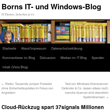
Zum
Borns IT- und Windows-Blog
Inhalt
springen
IT-Themen, Sicherheit & Co.
Startseite
About/Impressum
Datenschutzerklärung
Kommentieren im Blog
Diskussion
Werben im IT-Blog
Spenden
Inhalt (Vista Blog)
←
Risiko: Tausende Juniper Firewalls
Test von Windows-Virenscanner:
ohne Sicherheitsupdates im Fokus von
Defender & Co. lassen etwas nach;
Angreifern
manche Scanner sind obendrein
Systembremsen
→
Cloud-Rückzug spart 37signals Millionen