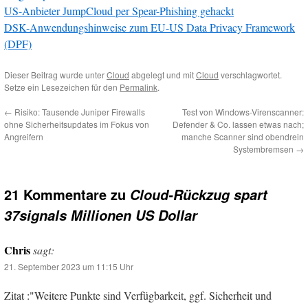
US-Anbieter JumpCloud per Spear-Phishing gehackt
DSK-Anwendungshinweise zum EU-US Data Privacy Framework
(DPF)
Dieser Beitrag wurde unter
Cloud
abgelegt und mit
Cloud
verschlagwortet.
Setze ein Lesezeichen für den
Permalink
.
←
Risiko: Tausende Juniper Firewalls
Test von Windows-Virenscanner:
ohne Sicherheitsupdates im Fokus von
Defender & Co. lassen etwas nach;
Angreifern
manche Scanner sind obendrein
Systembremsen
→
21 Kommentare zu
Cloud-Rückzug spart
37signals Millionen US Dollar
Chris
sagt:
21. September 2023 um 11:15 Uhr
Zitat :"Weitere Punkte sind Verfügbarkeit, ggf. Sicherheit und