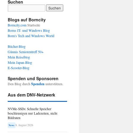
Suchen
Blogs auf Borncity
Borncity.com
Startseite
Borns IT- und Windows Blog
Born's Tech and Windows World
Bücher-Blog
Günnis Seniorentreff 50+
Mein Reiseblog
Mein Japan-Blog
E-Scooter-Blog
Spenden und Sponsoren
Den Blog durch
Spenden
unterstützen.
Aus dem DNV-Netzwerk
NVMe-SSDs: Schnelle Speicher
beschleunigen nur Ladezeiten, nicht
Bildraten
8. August 2026
News