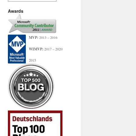
Awards
ugin_cw5n1h2txyewy\Appxmanifest.xml" -DisableDevel
dExperienceHost_cw5n1h2txyewy\Appxmanifest.xml" -D
MVP:
2013 – 2016
WIMVP:
2017 – 2020
2015