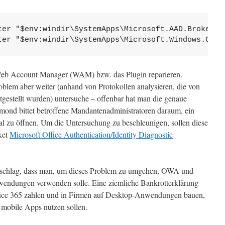
ter "$env:windir\SystemApps\Microsoft.AAD.BrokerPl
ter "$env:windir\SystemApps\Microsoft.Windows.Clou
r Web Account Manager (WAM) bzw. das Plugin reparieren.
oblem aber weiter (anhand von Protokollen analysieren, die von
tgestellt wurden) untersuche – offenbar hat man die genaue
ond bittet betroffene Mandantenadministratoren daraum, ein
l zu öffnen. Um die Untersuchung zu beschleunigen, sollen diese
ket
Microsoft Office Authentication/Identity Diagnostic
schlag, dass man, um dieses Problem zu umgehen, OWA und
dungen verwenden solle. Eine ziemliche Bankrotterklärung
Office 365 zahlen und in Firmen auf Desktop-Anwendungen bauen,
obile Apps nutzen sollen.