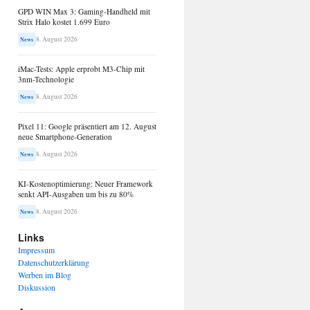
GPD WIN Max 3: Gaming-Handheld mit
Strix Halo kostet 1.699 Euro
8. August 2026
News
iMac-Tests: Apple erprobt M3-Chip mit
3nm-Technologie
8. August 2026
News
Pixel 11: Google präsentiert am 12. August
neue Smartphone-Generation
8. August 2026
News
KI-Kostenoptimierung: Neuer Framework
senkt API-Ausgaben um bis zu 80%
8. August 2026
News
Links
Impressum
Datenschutzerklärung
Werben im Blog
Diskussion