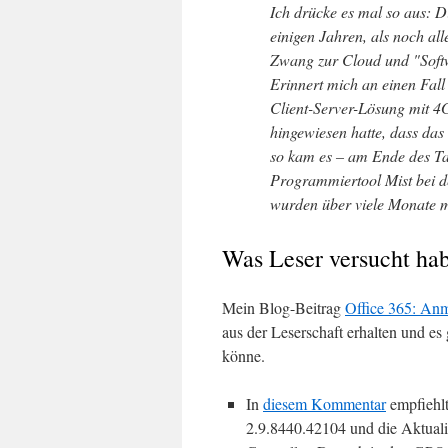
Ich drücke es mal so aus: D
einigen Jahren, als noch all
Zwang zur Cloud und "Softw
Erinnert mich an einen Fall
Client-Server-Lösung mit 4G
hingewiesen hatte, dass das
so kam es – am Ende des Tag
Programmiertool Mist bei d
wurden über viele Monate m
Was Leser versucht ha
Mein Blog-Beitrag
Office 365: Anm
aus der Leserschaft erhalten und e
könne.
In
diesem Kommentar
empfiehlt
2.9.8440.42104 und die Aktu