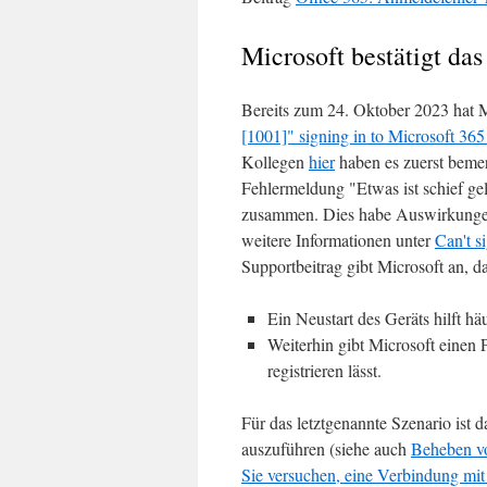
Microsoft bestätigt da
Bereits zum 24. Oktober 2023 hat 
[1001]" signing in to Microsoft 36
Kollegen
hier
haben es zuerst bemer
Fehlermeldung "Etwas ist schief gel
zusammen. Dies habe Auswirkunge
weitere Informationen unter
Can't s
Supportbeitrag gibt Microsoft an, d
Ein Neustart des Geräts hilft h
Weiterhin gibt Microsoft einen
registrieren lässt.
Für das letztgenannte Szenario is
auszuführen (siehe auch
Beheben v
Sie versuchen, eine Verbindung mit