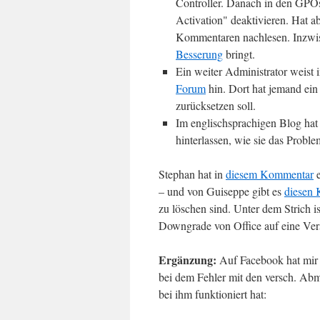
Controller. Danach in den GPOs
Activation" deaktivieren. Hat a
Kommentaren nachlesen. Inzwis
Besserung
bringt.
Ein weiter Administrator weist 
Forum
hin. Dort hat jemand ein
zurücksetzen soll.
Im englischsprachigen Blog hat
hinterlassen, wie sie das Proble
Stephan hat in
diesem Kommentar
e
– und von Guiseppe gibt es
diesen
zu löschen sind. Unter dem Strich 
Downgrade von Office auf eine Vers
Ergänzung:
Auf Facebook hat mir e
bei dem Fehler mit den versch. Ab
bei ihm funktioniert hat: