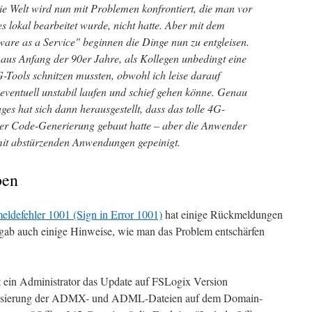
ie Welt wird nun mit Problemen konfrontiert, die man vor
es lokal bearbeitet wurde, nicht hatte. Aber mit dem
are as a Service" beginnen die Dinge nun zu entgleisen.
 aus Anfang der 90er Jahre, als Kollegen unbedingt eine
-Tools schnitzen mussten, obwohl ich leise darauf
 eventuell unstabil laufen und schief gehen könne. Genau
es hat sich dann herausgestellt, dass das tolle 4G-
er Code-Generierung gebaut hatte – aber die Anwender
it abstürzenden Anwendungen gepeinigt.
ben
eldefehler 1001 (Sign in Error 1001)
hat einige Rückmeldungen
s gab auch einige Hinweise, wie man das Problem entschärfen
 ein Administrator das Update auf FSLogix Version
alisierung der ADMX- und ADML-Dateien auf dem Domain-