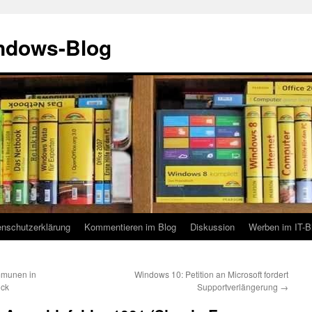
indows-Blog
enschutzerklärung
Kommentieren im Blog
Diskussion
Werben im IT-B
mmunen in
Windows 10: Petition an Microsoft fordert
ück
Supportverlängerung
→