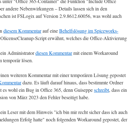
 unter "Office 365-Container" die Funktion "Include Office
ber andere Nebenwirkungen – Details lassen sich in den
chen ist FSLogix auf Version 2.9.8612.60056, was wohl auch
in
diesem Kommentar
auf eine
Behelfslösung im Spiceworks-
 OlicenseCleanup-Script erwähnt, welches die Office-Aktivierung
 ein Administrator
diesen Kommentar
mit einem Workaround
m temporär lösen.
inen weiteren Kommentar mit einer temporären Lösung gepostet
 Kommentar
dazu. Es läuft darauf hinaus, dass bestimmte Ordner
ist es wohl ein Bug in Office 365, denn Guiseppe
schreibt
, dass ein
ion von März 2023 den Fehler beseitigt habe.
in Leser mit dem Hinweis "ich bin mir recht sicher dass ich auch
meldungen Erfolg hatte" noch folgenden Workaround gepostet, der