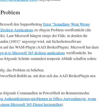
s Problem
Microsoft den Supportbeitrag
Error "Something Went Wrong
5 Desktop Applications
zu obigem Problem veröffentlicht (die
kt). Laut Microsoft hängen einige der Fälle, in denden die
aufen [1001]" angezeigt wird, mit Sicherheitssoftware
n auf das WAM-Plugin (AAD.BrokerPlugin). Microsoft hat dazu
ign in to Microsoft 365 desktop applications
veröffentlicht. Im
ass folgende Schritte zumindest temporär Abhilfe schaffen sollen:
äufig, das Problem zu beheben.
 PowerShell-Befehl an, mit dem sich das AAD.BrokerPlugin neu
t das folgende Commandlets in PowerShell im Benutzermodus
on Authentifizierungsproblemen in Office-Anwendungen, wenn
 einem Microsoft 365-Dienst herzustellen
).