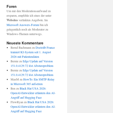
Foren
Um mir den Moderationsaufwand zu
ersparen, empfehle ich eines der unter
Websites
verlinkten Angebote. Im
Microsoft Answers-Forum
bin ich
gelegentlich noch als Moderator zu
Windows-Themen unterwegs.
Neueste Kommentare
Bernd Bachmann
zu
Doctolib France
trainiert KI-System seit 1. August
2026 mit Patientendaten
Bernie
zu
Edge Update auf Version
151.0.4129.72 löst Absturzproblem
Bernie
zu
Edge Update auf Version
151.0.4129.72 löst Absturzproblem
MaxM
zu
HowTo: Ein SMTP-Relay
in Microsoft 365 aufsetzen
Ben
zu
Black Hat USA 2026:
OpenAI-Entwickler erläutern den AI-
Angriff auf Hugging Face
FlowRyan
zu
Black Hat USA 2026:
OpenAI-Entwickler erläutern den AI-
Angriff auf Hugging Face