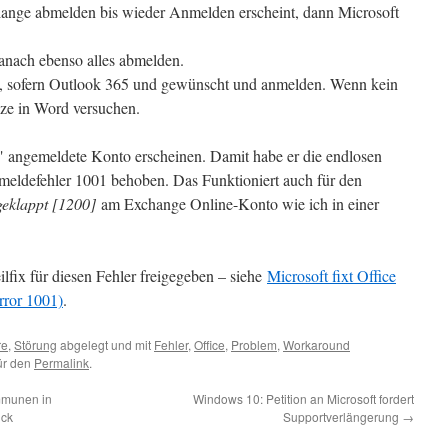
 lange abmelden bis wieder Anmelden erscheint, dann Microsoft
danach ebenso alles abmelden.
n, sofern Outlook 365 und gewünscht und anmelden. Wenn kein
ze in Word versuchen.
ge" angemeldete Konto erscheinen. Damit habe er die endlosen
eldefehler 1001 behoben. Das Funktioniert auch für den
geklappt [1200]
am Exchange Online-Konto wie ich in einer
ilfix für diesen Fehler freigegeben – siehe
Microsoft fixt Office
rror 1001)
.
re
,
Störung
abgelegt und mit
Fehler
,
Office
,
Problem
,
Workaround
für den
Permalink
.
mmunen in
Windows 10: Petition an Microsoft fordert
ück
Supportverlängerung
→