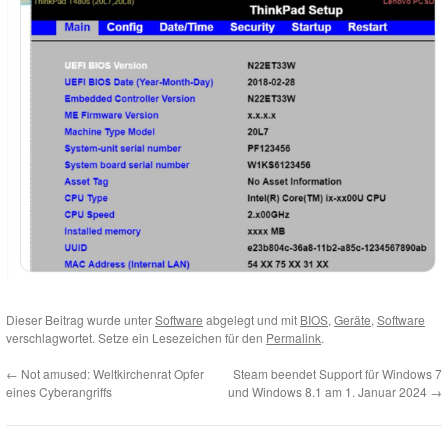
Dieser Beitrag wurde unter
Software
abgelegt und mit
BIOS
,
Geräte
,
Software
verschlagwortet. Setze ein Lesezeichen für den
Permalink
.
←
Not amused: Weltkirchenrat Opfer
Steam beendet Support für Windows 7
eines Cyberangriffs
und Windows 8.1 am 1. Januar 2024
→