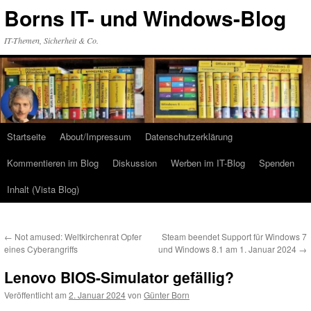
Zum
Borns IT- und Windows-Blog
Inhalt
springen
IT-Themen, Sicherheit & Co.
Startseite
About/Impressum
Datenschutzerklärung
Kommentieren im Blog
Diskussion
Werben im IT-Blog
Spenden
Inhalt (Vista Blog)
←
Not amused: Weltkirchenrat Opfer
Steam beendet Support für Windows 7
eines Cyberangriffs
und Windows 8.1 am 1. Januar 2024
→
Lenovo BIOS-Simulator gefällig?
Veröffentlicht am
2. Januar 2024
von
Günter Born