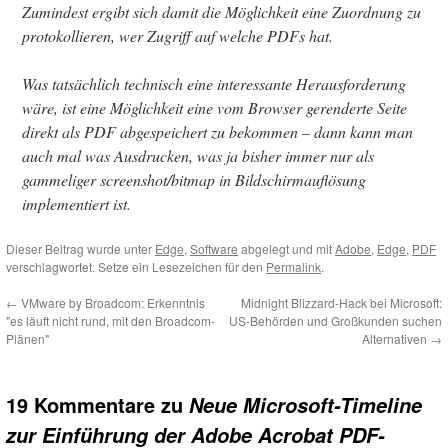
Zumindest ergibt sich damit die Möglichkeit eine Zuordnung zu
protokollieren, wer Zugriff auf welche PDFs hat.
Was tatsächlich technisch eine interessante Herausforderung
wäre, ist eine Möglichkeit eine vom Browser gerenderte Seite
direkt als PDF abgespeichert zu bekommen – dann kann man
auch mal was Ausdrucken, was ja bisher immer nur als
gammeliger screenshot/bitmap in Bildschirmauflösung
implementiert ist.
Dieser Beitrag wurde unter
Edge
,
Software
abgelegt und mit
Adobe
,
Edge
,
PDF
verschlagwortet. Setze ein Lesezeichen für den
Permalink
.
←
VMware by Broadcom: Erkenntnis
Midnight Blizzard-Hack bei Microsoft:
"es läuft nicht rund, mit den Broadcom-
US-Behörden und Großkunden suchen
Plänen"
Alternativen
→
19 Kommentare zu
Neue Microsoft-Timeline
zur Einführung der Adobe Acrobat PDF-