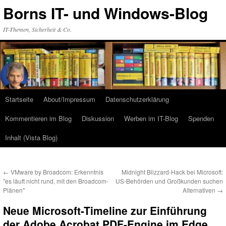
Zum
Borns IT- und Windows-Blog
Inhalt
springen
IT-Themen, Sicherheit & Co.
Startseite
About/Impressum
Datenschutzerklärung
Kommentieren im Blog
Diskussion
Werben im IT-Blog
Spenden
Inhalt (Vista Blog)
←
VMware by Broadcom: Erkenntnis
Midnight Blizzard-Hack bei Microsoft:
"es läuft nicht rund, mit den Broadcom-
US-Behörden und Großkunden suchen
Plänen"
Alternativen
→
Neue Microsoft-Timeline zur Einführung
der Adobe Acrobat PDF-Engine im Edge