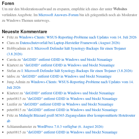
Foren
Um mir den Moderationsaufwand zu ersparen, empfehle ich eines der unter
Websites
verlinkten Angebote. Im
Microsoft Answers-Forum
bin ich gelegentlich noch als Moderator
zu Windows-Themen unterwegs.
Neueste Kommentare
Fritz
zu
Windows-Clients: WSUS-Reporting-Probleme nach Updates vom 14. Juli 2026
Clara
zu
Datenschutzvorfall bei Laptop-Hersteller Framework (August 2026)
Hobbyadmin
zu
I: Microsoft Defender hält Synology-Backups für einen Trojaner
(3.8.2026)
Carola
zu
"deGDID" entfernt GDID in Windows und blockt Neuanlage
Klartext
zu
"deGDID" entfernt GDID in Windows und blockt Neuanlage
Stefan
zu
I: Microsoft Defender hält Synology-Backups für einen Trojaner (3.8.2026)
taldoc
zu
"deGDID" entfernt GDID in Windows und blockt Neuanlage
Jung-Admin
zu
Windows-Clients: WSUS-Reporting-Probleme nach Updates vom 14.
Juli 2026
Klartext
zu
"deGDID" entfernt GDID in Windows und blockt Neuanlage
peter0815
zu
"deGDID" entfernt GDID in Windows und blockt Neuanlage
Luzifer
zu
"deGDID" entfernt GDID in Windows und blockt Neuanlage
peter0815
zu
"deGDID" entfernt GDID in Windows und blockt Neuanlage
Fritz
zu
Midnight Blizzard greift M365-Zugangsdaten über kompromittierte Hotelrouter
ab
Schlammhamster
zu
WordPress 7.0.3 verfügbar (6. August 2026)
peter0815
zu
"deGDID" entfernt GDID in Windows und blockt Neuanlage