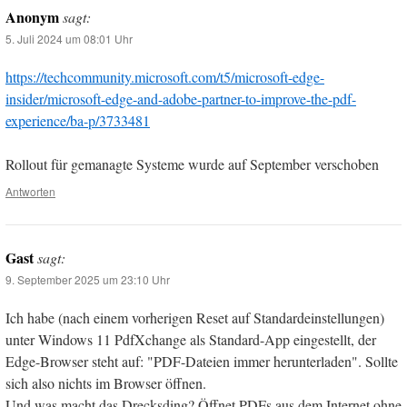
Anonym
sagt:
5. Juli 2024 um 08:01 Uhr
https://techcommunity.microsoft.com/t5/microsoft-edge-
insider/microsoft-edge-and-adobe-partner-to-improve-the-pdf-
experience/ba-p/3733481
Rollout für gemanagte Systeme wurde auf September verschoben
Antworten
Gast
sagt:
9. September 2025 um 23:10 Uhr
Ich habe (nach einem vorherigen Reset auf Standardeinstellungen)
unter Windows 11 PdfXchange als Standard-App eingestellt, der
Edge-Browser steht auf: "PDF-Dateien immer herunterladen". Sollte
sich also nichts im Browser öffnen.
Und was macht das Drecksding? Öffnet PDFs aus dem Internet ohne