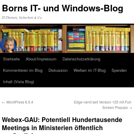
Zum
Borns IT- und Windows-Blog
Inhalt
springen
IT-Themen, Sicherheit & Co.
Startseite
About/Impressum
Datenschutzerklärung
Kommentieren im Blog
Diskussion
Werben im IT-Blog
Spenden
Inhalt (Vista Blog)
←
WordPress 6.5.4
Edge nervt seit Version 125 mit Full-
Screen-Popups
→
Webex-GAU: Potentiell Hundertausende
Meetings in Ministerien öffentlich