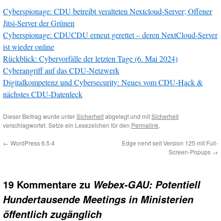
Cyberspionage: CDU betreibt veralteten Nextcloud-Server; Offener
Jitsi-Server der Grünen
Cyberspionage: CDUCDU erneut gerettet – deren NextCloud-Server
ist wieder online
Rückblick: Cybervorfälle der letzten Tage (6. Mai 2024)
Cyberangriff auf das CDU-Netzwerk
Digitalkompetenz und Cybersecurity: Neues vom CDU-Hack &
nächstes CDU-Datenleck
Dieser Beitrag wurde unter
Sicherheit
abgelegt und mit
Sicherheit
verschlagwortet. Setze ein Lesezeichen für den
Permalink
.
←
WordPress 6.5.4
Edge nervt seit Version 125 mit Full-
Screen-Popups
→
19 Kommentare zu
Webex-GAU: Potentiell
Hundertausende Meetings in Ministerien
öffentlich zugänglich