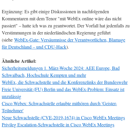
Ergänzung: Es gibt einige Diskussionen in nachfolgenden
Kommentaren mit dem Tenor "mit WebEx online wäre das nicht
passiert" – hatte ich was zu geantwortet. Der Vorfall hat jedenfalls zu
Verstimmungen in der niederländischen Regierung geführt
(siehe
WebEx-Gate: Versäumnisse der Verantwortlichen, Blamage
für Deutschland – und CDU-Hack
).
Ähnliche Artikel:
Sicherheitsmeldungen 1. März-Woche 2024: AEE Europe, Bad
Schwalbach, Hochschule Kempten und mehr
WebEx, die Schwachstelle und die Konferenzlinks der Bundeswehr
Freie Universität (FU) Berlin und das WebEx-Problem: Einsatz ist
unzulässig
Cisco Webex: Schwachstelle erlaubte mithören durch 'Geister-
Teilnehmer'
Neue Schwachstelle (CVE-2019-1674) in Cisco WebEx Meetings
Privileg Escalation-Schwachstelle in Cisco WebEx Meetings