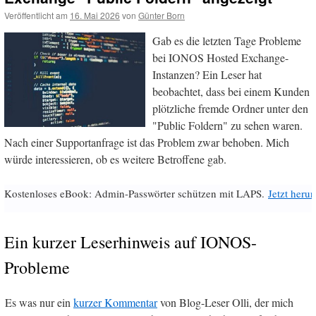
Veröffentlicht am
16. Mai 2026
von
Günter Born
Gab es die letzten Tage Probleme
bei IONOS Hosted Exchange-
Instanzen? Ein Leser hat
beobachtet, dass bei einem Kunden
plötzliche fremde Ordner unter den
"Public Foldern" zu sehen waren.
Nach einer Supportanfrage ist das Problem zwar behoben. Mich
würde interessieren, ob es weitere Betroffene gab.
Kostenloses eBook: Admin-Passwörter schützen mit LAPS.
Jetzt herun
Ein kurzer Leserhinweis auf IONOS-
Probleme
Es was nur ein
kurzer Kommentar
von Blog-Leser Olli, der mich