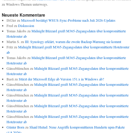
zu Windows-Themen unterwegs.
Neueste Kommentare
ISGler
zu
Microsoft bestätigt WSUS-Sync-Probleme nach Juli 2026-Updates
Fred
zu
Diskussion
Tomas Jakobs
zu
Midnight Blizzard greift M365-Zugangsdaten über kompromittierte
Hotelrouter ab
Martin S.
zu
III: Synology erklärt, warum die zweite Backup-Warnung nie kommt
Fritz
zu
Midnight Blizzard greift M365-Zugangsdaten über kompromittierte Hotelrouter
ab
Tomas Jakobs
zu
Midnight Blizzard greift M365-Zugangsdaten über kompromittierte
Hotelrouter ab
Gänseblümchen
zu
Midnight Blizzard greift M365-Zugangsdaten über kompromittierte
Hotelrouter ab
Basti
zu
Stürzt der Microsoft Edge ab Version 151.x in Windows ab?
Gänseblümchen
zu
Midnight Blizzard greift M365-Zugangsdaten über kompromittierte
Hotelrouter ab
Gänseblümchen
zu
Midnight Blizzard greift M365-Zugangsdaten über kompromittierte
Hotelrouter ab
Gänseblümchen
zu
Midnight Blizzard greift M365-Zugangsdaten über kompromittierte
Hotelrouter ab
Gänseblümchen
zu
Midnight Blizzard greift M365-Zugangsdaten über kompromittierte
Hotelrouter ab
Günter Born
zu
Shaid Hulud: Neue Angriffe kompromittieren Hunderte npm-Pakete
(4.8.2026)