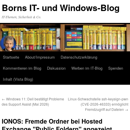
Zum
Borns IT- und Windows-Blog
Inhalt
springen
IT-Themen, Sicherheit & Co.
Startseite
About/Impressum
Datenschutzerklärung
Kommentieren im Blog
Diskussion
Werben im IT-Blog
Spenden
Inhalt (Vista Blog)
←
Windows 11: Dell bestätigt Probleme
Linux-Schwachstelle ssh-keysign-pwn
des Support Assist (Mai 2026)
(CVE-2026-46333) ermöglicht
Fremdzugriff auf Dateien
→
IONOS: Fremde Ordner bei Hosted
Exchange "Public Foldern" angezeigt