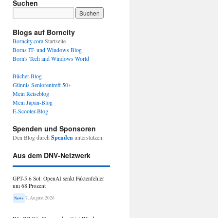
Suchen
Blogs auf Borncity
Borncity.com
Startseite
Borns IT- und Windows Blog
Born's Tech and Windows World
Bücher-Blog
Günnis Seniorentreff 50+
Mein Reiseblog
Mein Japan-Blog
E-Scooter-Blog
Spenden und Sponsoren
Den Blog durch
Spenden
unterstützen.
Aus dem DNV-Netzwerk
GPT-5.6 Sol: OpenAI senkt Faktenfehler
um 68 Prozent
7. August 2026
News