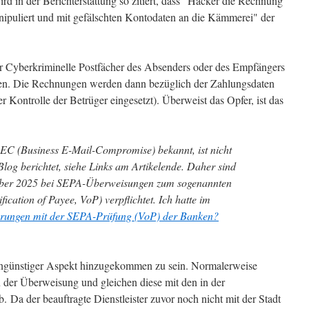
rd in der Berichterstattung so zitiert, dass "Hacker die Rechnung
anipuliert und mit gefälschten Kontodaten an die Kämmerei" der
der Cyberkriminelle Postfächer des Absenders oder des Empfängers
n. Die Rechnungen werden dann bezüglich der Zahlungsdaten
r Kontrolle der Betrüger eingesetzt). Überweist das Opfer, ist das
BEC (Business E-Mail-Compromise) bekannt, ist nicht
Blog berichtet, siehe Links am Artikelende. Daher sind
ober 2025 bei SEPA-Überweisungen zum sogenannten
cation of Payee, VoP) verpflichtet. Ich hatte im
hrungen mit der SEPA-Prüfung (VoP) der Banken?
n ungünstiger Aspekt hinzugekommen zu sein. Normalerweise
 der Überweisung und gleichen diese mit den in der
b. Da der beauftragte Dienstleister zuvor noch nicht mit der Stadt