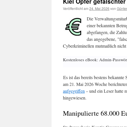
Kiel Opfer gefälschte
Veröffentlicht am
24. Mai 2026
von
Günter
Die Verwaltungsmitarb
einer bekannten Betr
abgefangen, die Zahlun
das angegebene, "fals
Cyberkriminellen mutmaßlich nicht 
Kostenloses eBook: Admin-Passwör
Es ist das bereits bestens bekannte
am 21. Mai 2026 Woche berichteten
aufgegriffen
– und ein Leser hatte 
hingewiesen.
Manipulierte 68.000 