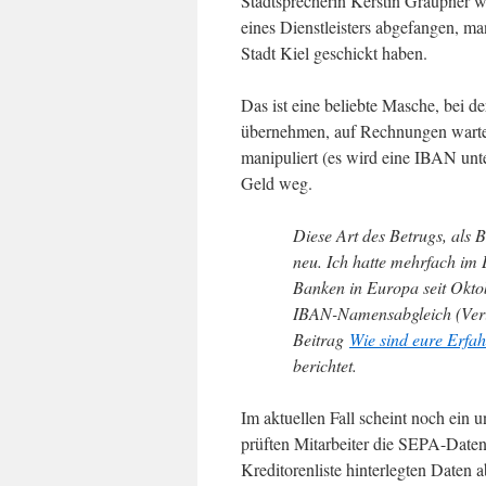
Stadtsprecherin Kerstin Graupner wi
eines Dienstleisters abgefangen, m
Stadt Kiel geschickt haben.
Das ist eine beliebte Masche, bei 
übernehmen, auf Rechnungen warte
manipuliert (es wird eine IBAN unte
Geld weg.
Diese Art des Betrugs, als 
neu. Ich hatte mehrfach im 
Banken in Europa seit Okt
IBAN-Namensabgleich (Verifi
Beitrag
Wie sind eure Erfa
berichtet.
Im aktuellen Fall scheint noch ei
prüften Mitarbeiter die SEPA-Daten
Kreditorenliste hinterlegten Daten a