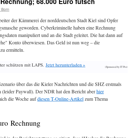
r Rechnung; 68.000 Euro futsch
 Born
eiter der Kämmerei der norddeutschen Stadt Kiel sind Opfer
ugsmasche geworden. Cyberkriminelle haben eine Rechnung
gsdaten manipuliert und an die Stadt geleitet. Die hat dann auf
che" Konto überwiesen. Das Geld ist nun weg – die
zu ermitteln.
ter schützen mit LAPS.
Jetzt herunterladen »
(Sponsored by IT Pro)
 Szenario über das die Kieler Nachrichten und die SHZ erstmals
 (leider Paywall). Der NDR hat den Bericht aber
hier
mich die Woche auf
diesen T-Online-Artikel
zum Thema
Euro Rechnung