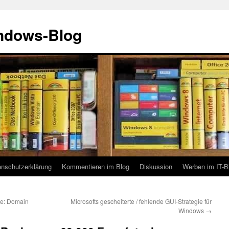
indows-Blog
enschutzerklärung
Kommentieren im Blog
Diskussion
Werben im IT-B
e: Domain
Microsofts gescheiterte / fehlende GUI-Strategie für
Windows
→