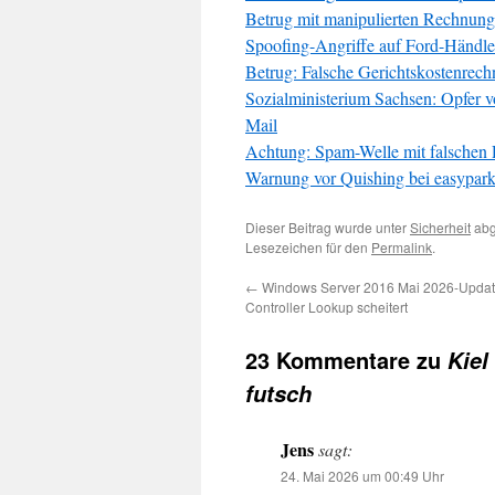
Betrug mit manipulierten Rechnunge
Spoofing-Angriffe auf Ford-Händler
Betrug: Falsche Gerichtskostenrec
Sozialministerium Sachsen: Opfer v
Mail
Achtung: Spam-Welle mit falschen
Warnung vor Quishing bei easypar
Dieser Beitrag wurde unter
Sicherheit
abg
Lesezeichen für den
Permalink
.
←
Windows Server 2016 Mai 2026-Updat
Controller Lookup scheitert
23 Kommentare zu
Kiel
futsch
Jens
sagt:
24. Mai 2026 um 00:49 Uhr