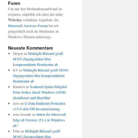
Foren
Um mir den Moderationsaufwand zu
ersparen, empfehle ich eines der unter
Websites
verlinkten Angebote. Im
Microsoft Answers-Forum
bin ich
gelegentlich noch als Moderator zu
Windows-Themen unterwegs.
Neueste Kommentare
Jürgen
zu
Midnight Blizzard greift
M365-Zugangsdaten über
kompromittierte Hotelrouter ab
KT
zu
Midnight Blizzard greift M365-
Zugangsdaten über kompromittierte
Hotelrouter ab
Klartext
zu
Scattered Spider-Mitglied
Peter Stokes durch Windows GDID
identifiziert und überführt
mvo
zu
G Data Endpoint-Protection
v15.9 stört SW-Inventarisierung
Jens Donath
zu
Stürzt der Microsoft
Edge ab Version 151.x in Windows
ab?
Fritz
zu
Midnight Blizzard greift
M365-Zugangsdaten über