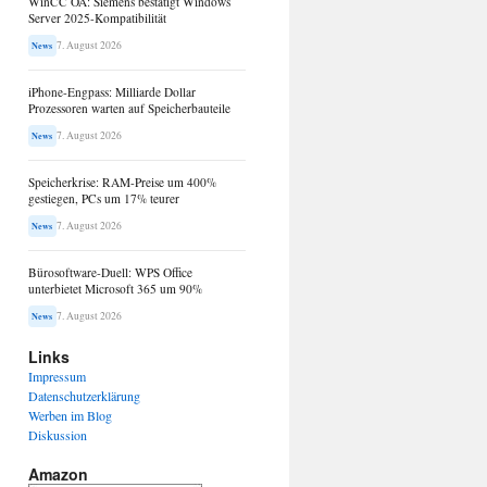
WinCC OA: Siemens bestätigt Windows
Server 2025-Kompatibilität
7. August 2026
News
iPhone-Engpass: Milliarde Dollar
Prozessoren warten auf Speicherbauteile
7. August 2026
News
Speicherkrise: RAM-Preise um 400%
gestiegen, PCs um 17% teurer
7. August 2026
News
Bürosoftware-Duell: WPS Office
unterbietet Microsoft 365 um 90%
7. August 2026
News
Links
Impressum
Datenschutzerklärung
Werben im Blog
Diskussion
Amazon