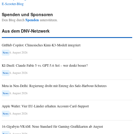
E-Scooter-Blog
Spenden und Sponsoren
Den Blog durch
Spenden
unterstützen.
Aus dem DNV-Netzwerk
GitHub Copilot: Chinesisches Kimi-K3-Modell integriert
6. August 2026
News
KI-Duell: Claude Fable 5 vs. GPT-5.6 Sol – wer denkt besser?
6. August 2026
News
Meta in Neu-Delhi: Regierung droht mit Entzug des Safe-Harbour-Schutzes
6. August 2026
News
Apple Wallet: Vier EU-Länder erhalten Account-Card-Support
6. August 2026
News
16-Gigabyte-VRAM: Neue Standard für Gaming-Grafikkarten ab August
6. August 2026
News