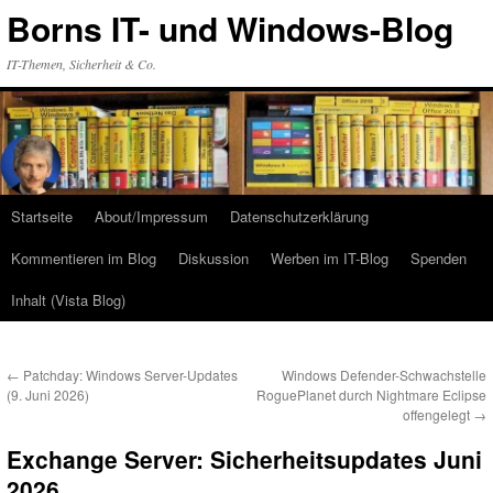
Zum
Borns IT- und Windows-Blog
Inhalt
springen
IT-Themen, Sicherheit & Co.
Startseite
About/Impressum
Datenschutzerklärung
Kommentieren im Blog
Diskussion
Werben im IT-Blog
Spenden
Inhalt (Vista Blog)
←
Patchday: Windows Server-Updates
Windows Defender-Schwachstelle
(9. Juni 2026)
RoguePlanet durch Nightmare Eclipse
offengelegt
→
Exchange Server: Sicherheitsupdates Juni
2026