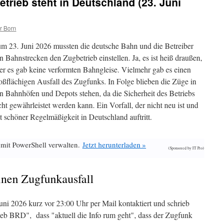
trieb steht in Deutschland (23. Juni
r Born
m 23. Juni 2026 mussten die deutsche Bahn und die Betreiber
n Bahnstrecken den Zugbetrieb einstellen. Ja, es ist heiß draußen,
er es gab keine verformten Bahngleise. Vielmehr gab es einen
oßflächigen Ausfall des Zugfunks. In Folge blieben die Züge in
n Bahnhöfen und Depots stehen, da die Sicherheit des Betriebs
cht gewährleistet werden kann. Ein Vorfall, der nicht neu ist und
t schöner Regelmäßigkeit in Deutschland auftritt.
 mit PowerShell verwalten.
Jetzt herunterladen »
(Sponsored by IT Pro)
inen Zugfunkausfall
uni 2026 kurz vor 23:00 Uhr per Mail kontaktiert und schrieb
ieb BRD", dass "aktuell die Info rum geht", dass der Zugfunk