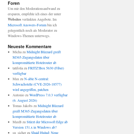
Foren
Um mir den Moderationsaufwand zu
ersparen, empfehle ich eines der unter
Websites
verlinkten Angebote. Im
Microsoft Answers-Forum
bin ich
gelegentlich noch als Moderator zu
Windows-Themen unterwegs.
Neueste Kommentare
Micha
zu
Midnight Blizzard greift
M365-Zugangsdaten über
kompromittierte Hotelrouter ab
tatifolia
zu
FRITZ!Box 5630 (Fiber)
verfügbar
Max
zu
N-able N-central:
Schwachstelle (CVE-2026-18577)
wird angegriffen, patchen
Antonio
zu
WordPress 7.0.3 verfügbar
(6. August 2026)
Tomas Jakobs
zu
Midnight Blizzard
greift M365-Zugangsdaten über
kompromittierte Hotelrouter ab
MaxB
zu
Stürzt der Microsoft Edge ab
Version 151.x in Windows ab?
su_sicher
zu
Shaid Hulud: Neue