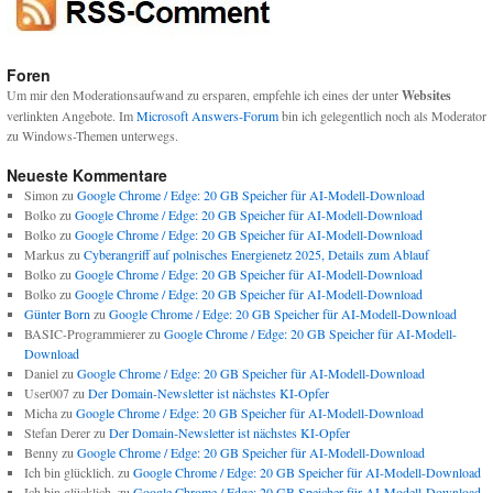
Foren
Um mir den Moderationsaufwand zu ersparen, empfehle ich eines der unter
Websites
verlinkten Angebote. Im
Microsoft Answers-Forum
bin ich gelegentlich noch als Moderator
zu Windows-Themen unterwegs.
Neueste Kommentare
Simon
zu
Google Chrome / Edge: 20 GB Speicher für AI-Modell-Download
Bolko
zu
Google Chrome / Edge: 20 GB Speicher für AI-Modell-Download
Bolko
zu
Google Chrome / Edge: 20 GB Speicher für AI-Modell-Download
Markus
zu
Cyberangriff auf polnisches Energienetz 2025, Details zum Ablauf
Bolko
zu
Google Chrome / Edge: 20 GB Speicher für AI-Modell-Download
Bolko
zu
Google Chrome / Edge: 20 GB Speicher für AI-Modell-Download
Günter Born
zu
Google Chrome / Edge: 20 GB Speicher für AI-Modell-Download
BASIC-Programmierer
zu
Google Chrome / Edge: 20 GB Speicher für AI-Modell-
Download
Daniel
zu
Google Chrome / Edge: 20 GB Speicher für AI-Modell-Download
User007
zu
Der Domain-Newsletter ist nächstes KI-Opfer
Micha
zu
Google Chrome / Edge: 20 GB Speicher für AI-Modell-Download
Stefan Derer
zu
Der Domain-Newsletter ist nächstes KI-Opfer
Benny
zu
Google Chrome / Edge: 20 GB Speicher für AI-Modell-Download
Ich bin glücklich.
zu
Google Chrome / Edge: 20 GB Speicher für AI-Modell-Download
Ich bin glücklich.
zu
Google Chrome / Edge: 20 GB Speicher für AI-Modell-Download