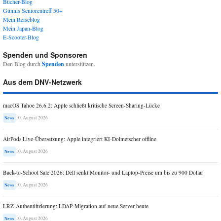
Bücher-Blog
Günnis Seniorentreff 50+
Mein Reiseblog
Mein Japan-Blog
E-Scooter-Blog
Spenden und Sponsoren
Den Blog durch
Spenden
unterstützen.
Aus dem DNV-Netzwerk
macOS Tahoe 26.6.2: Apple schließt kritische Screen-Sharing-Lücke
10. August 2026
News
AirPods Live-Übersetzung: Apple integriert KI-Dolmetscher offline
10. August 2026
News
Back-to-School Sale 2026: Dell senkt Monitor- und Laptop-Preise um bis zu 900 Dollar
10. August 2026
News
LRZ-Authentifizierung: LDAP-Migration auf neue Server heute
10. August 2026
News