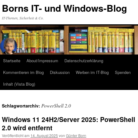
Zum
Borns IT- und Windows-Blog
Inhalt
springen
IT-Themen, Sicherheit & Co.
Startseite
About/Impressum
Datenschutzerklärung
Kommentieren im Blog
Diskussion
Werben im IT-Blog
Spenden
Inhalt (Vista Blog)
PowerShell 2.0
Schlagwortarchiv:
Windows 11 24H2/Server 2025: PowerShell
2.0 wird entfernt
Veröffentlicht am
14. August 2025
von
Günter Born