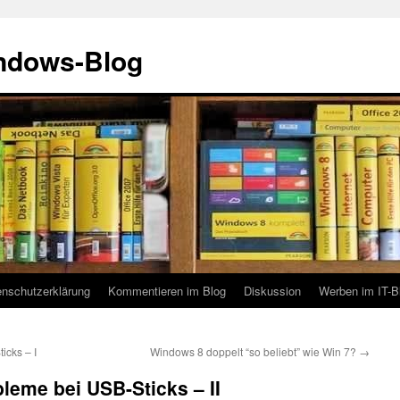
indows-Blog
enschutzerklärung
Kommentieren im Blog
Diskussion
Werben im IT-B
cks – I
Windows 8 doppelt “so beliebt” wie Win 7?
→
eme bei USB-Sticks – II