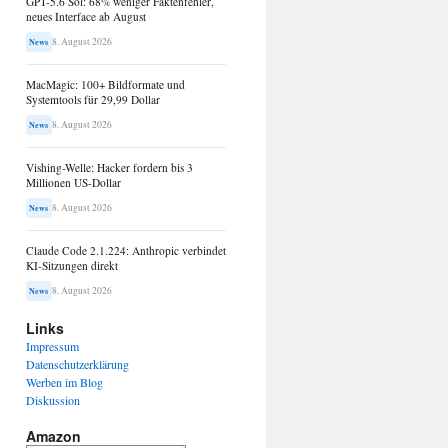
GPT-5.6 Sol: 68% weniger Faktenfehler,
neues Interface ab August
8. August 2026
News
MacMagic: 100+ Bildformate und
Systemtools für 29,99 Dollar
8. August 2026
News
Vishing-Welle: Hacker fordern bis 3
Millionen US-Dollar
8. August 2026
News
Claude Code 2.1.224: Anthropic verbindet
KI-Sitzungen direkt
8. August 2026
News
Links
Impressum
Datenschutzerklärung
Werben im Blog
Diskussion
Amazon