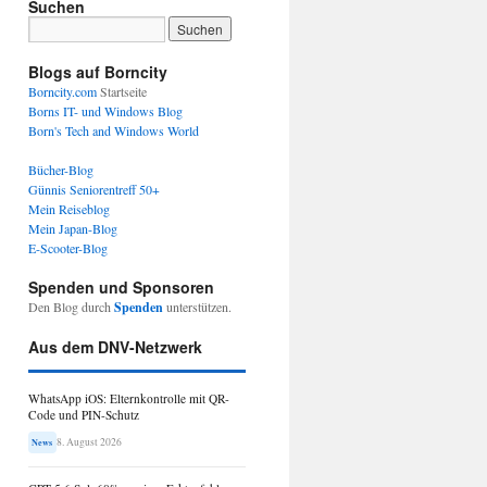
Suchen
Blogs auf Borncity
Borncity.com
Startseite
Borns IT- und Windows Blog
Born's Tech and Windows World
Bücher-Blog
Günnis Seniorentreff 50+
Mein Reiseblog
Mein Japan-Blog
E-Scooter-Blog
Spenden und Sponsoren
Den Blog durch
Spenden
unterstützen.
Aus dem DNV-Netzwerk
WhatsApp iOS: Elternkontrolle mit QR-
Code und PIN-Schutz
8. August 2026
News