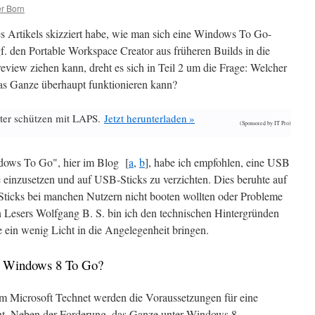
r Born
s Artikels skizziert habe, wie man sich eine Windows To Go-
ggf. den Portable Workspace Creator aus früheren Builds in die
iew ziehen kann, dreht es sich in Teil 2 um die Frage: Welcher
as Ganze überhaupt funktionieren kann?
ter schützen mit LAPS.
Jetzt herunterladen »
(Sponsored by IT Pro)
dows To Go", hier im Blog [
a
,
b
], habe ich empfohlen, eine USB
e einzusetzen und auf USB-Sticks zu verzichten. Dies beruhte auf
ticks bei manchen Nutzern nicht booten wollten oder Probleme
Lesers Wolfgang B. S. bin ich den technischen Hintergründen
ein wenig Licht in die Angelegenheit bringen.
ür Windows 8 To Go?
 im Microsoft Technet werden die Voraussetzungen für eine
nt. Neben der Forderung, das Ganze unter Windows 8