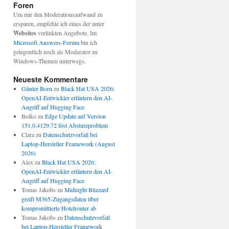
Foren
Um mir den Moderationsaufwand zu
ersparen, empfehle ich eines der unter
Websites
verlinkten Angebote. Im
Microsoft Answers-Forum
bin ich
gelegentlich noch als Moderator zu
Windows-Themen unterwegs.
Neueste Kommentare
Günter Born
zu
Black Hat USA 2026:
OpenAI-Entwickler erläutern den AI-
Angriff auf Hugging Face
Bolko
zu
Edge Update auf Version
151.0.4129.72 löst Absturzproblem
Clara
zu
Datenschutzvorfall bei
Laptop-Hersteller Framework (August
2026)
Alex
zu
Black Hat USA 2026:
OpenAI-Entwickler erläutern den AI-
Angriff auf Hugging Face
Tomas Jakobs
zu
Midnight Blizzard
greift M365-Zugangsdaten über
kompromittierte Hotelrouter ab
Tomas Jakobs
zu
Datenschutzvorfall
bei Laptop-Hersteller Framework