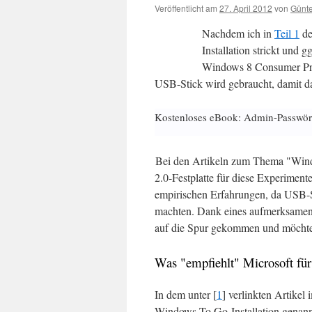
Veröffentlicht am
27. April 2012
von
Günte
Nachdem ich in
Teil 1
de
Installation strickt und 
Windows 8 Consumer Prev
USB-Stick wird gebraucht, damit d
Kostenloses eBook: Admin-Passwör
Bei den Artikeln zum Thema "Win
2.0-Festplatte für diese Experiment
empirischen Erfahrungen, da USB-S
machten. Dank eines aufmerksamen 
auf die Spur gekommen und möchte 
Was "empfiehlt" Microsoft f
In dem unter [
1
] verlinkten Artikel
Windows To Go-Installation genan