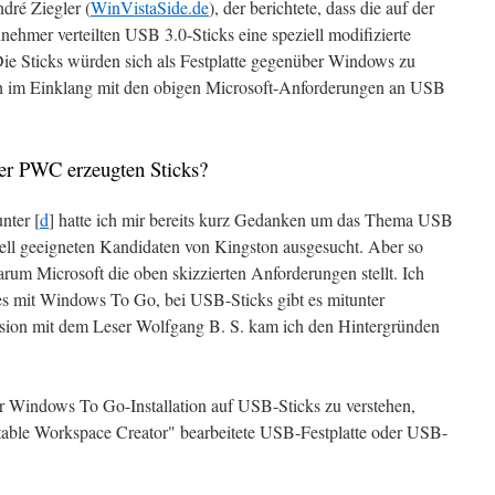
dré Ziegler (
WinVistaSide.de
), der berichtete, dass die auf der
hmer verteilten USB 3.0-Sticks eine speziell modifizierte
Die Sticks würden sich als Festplatte gegenüber Windows zu
ich im Einklang mit den obigen Microsoft-Anforderungen an USB
per PWC erzeugten Sticks?
nter [
d
] hatte ich mir bereits kurz Gedanken um das Thema USB
ell geeigneten Kandidaten von Kingston ausgesucht. Aber so
warum Microsoft die oben skizzierten Anforderungen stellt. Ich
 es mit Windows To Go, bei USB-Sticks gibt es mitunter
sion mit dem Leser Wolfgang B. S. kam ich den Hintergründen
r Windows To Go-Installation auf USB-Sticks zu verstehen,
rtable Workspace Creator" bearbeitete USB-Festplatte oder USB-