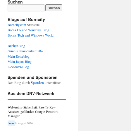
Suchen
Blogs auf Borncity
Borncity.com
Startseite
Borns IT- und Windows Blog
Born's Tech and Windows World
Bücher-Blog
Günnis Seniorentreff 50+
Mein Reiseblog
Mein Japan-Blog
E-Scooter-Blog
Spenden und Sponsoren
Den Blog durch
Spenden
unterstützen.
Aus dem DNV-Netzwerk
WebAuthn-Sicherheit: Pass-Ta-Key-
Attacken gefährden Google Password
Manager
8. August 2026
News