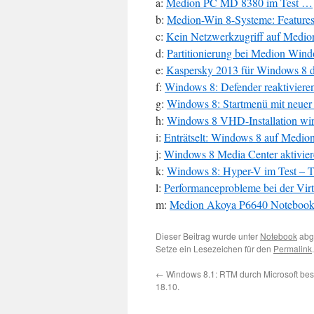
a:
Medion PC MD 8380 im Test …
b:
Medion-Win 8-Systeme: Features
c:
Kein Netzwerkzugriff auf Medi
d:
Partitionierung bei Medion Win
e:
Kaspersky 2013 für Windows 8 d
f:
Windows 8: Defender reaktiviere
g:
Windows 8: Startmenü mit neuer 
h:
Windows 8 VHD-Installation wir
i:
Enträtselt: Windows 8 auf Medio
j:
Windows 8 Media Center aktivie
k:
Windows 8: Hyper-V im Test – Te
l:
Performanceprobleme bei der Virt
m:
Medion Akoya P6640 Notebook:
Dieser Beitrag wurde unter
Notebook
abg
Setze ein Lesezeichen für den
Permalink
.
←
Windows 8.1: RTM durch Microsoft bes
18.10.