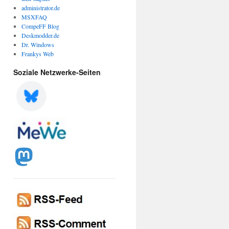
administrator.de
MSXFAQ
CompeFF Blog
Deskmodder.de
Dr. Windows
Frankys Web
Soziale Netzwerke-Seiten