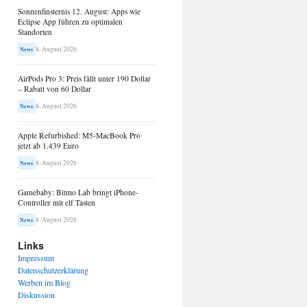
Sonnenfinsternis 12. August: Apps wie
Eclipse App führen zu optimalen
Standorten
8. August 2026
News
AirPods Pro 3: Preis fällt unter 190 Dollar
– Rabatt von 60 Dollar
8. August 2026
News
Apple Refurbished: M5-MacBook Pro
jetzt ab 1.439 Euro
8. August 2026
News
Gamebaby: Bitmo Lab bringt iPhone-
Controller mit elf Tasten
8. August 2026
News
Links
Impressum
Datenschutzerklärung
Werben im Blog
Diskussion