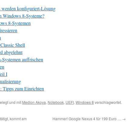
 werden konfiguriert-Lösung
on Windows 8-Systeme?
dows 8-Systemen
ressieren
n
Classic Shell
d abgelehnt
n-Systemen auffrischen
ren
il I
ualisierung
 Tipps zum Einrichten
elegt und mit
Medion Akoya
,
Notebook
,
UEFI
,
Windows 8
verschlagwortet.
tätigt, kommt am
Hammer! Google Nexus 4 für 199 Euro …
→