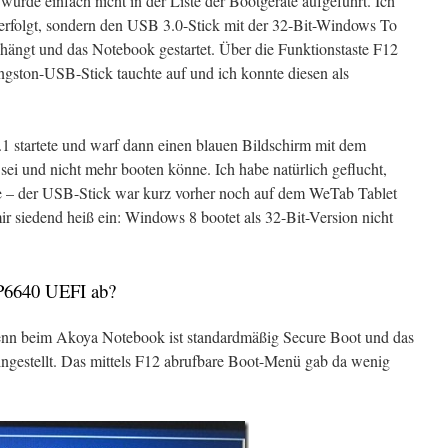
urde einfach nicht in der Liste der Bootgeräte aufgeführt. Ich
erfolgt, sondern den USB 3.0-Stick mit der 32-Bit-Windows To
hängt und das Notebook gestartet. Über die Funktionstaste F12
ston-USB-Stick tauchte auf und ich konnte diesen als
1 startete und warf dann einen blauen Bildschirm mit dem
ei und nicht mehr booten könne. Ich habe natürlich geflucht,
nte – der USB-Stick war kurz vorher noch auf dem WeTab Tablet
r siedend heiß ein: Windows 8 bootet als 32-Bit-Version nicht
P6640 UEFI ab?
 denn beim Akoya Notebook ist standardmäßig Secure Boot und das
gestellt. Das mittels F12 abrufbare Boot-Menü gab da wenig