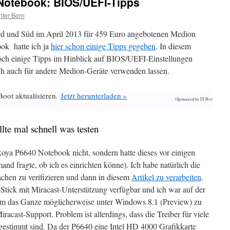
Notebook: BIOS/UEFI-Tipps
ter Born
d und Süd im April 2013 für 459 Euro angebotenen Medion
k hatte ich ja
hier schon einige Tipps gegeben
. In diesem
och einige Tipps im Hinblick auf BIOS/UEFI-Einstellungen
ich auch für andere Medion-Geräte verwenden lassen.
Boot aktualisieren.
Jetzt herunterladen »
(Sponsored by IT Pro)
lte mal schnell was testen
oya P6640 Notebook nicht, sondern hatte dieses vor einigen
and fragte, ob ich es einrichten könne). Ich habe natürlich die
achen zu verifizieren und dann in diesem
Artikel zu verarbeiten
.
tick mit Miracast-Unterstützung verfügbar und ich war auf der
um das Ganze möglicherweise unter Windows 8.1 (Preview) zu
acast-Support. Problem ist allerdings, dass die Treiber für viele
bgestimmt sind. Da der P6640 eine Intel HD 4000 Grafikkarte