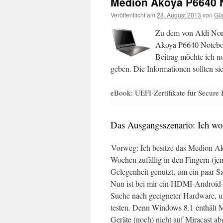
Medion Akoya P6640 
Veröffentlicht am
28. August 2013
von
Gün
Zu dem von Aldi Nor
Akoya P6640 Noteboo
Beitrag möchte ich n
geben. Die Informationen sollten s
eBook: UEFI-Zertifikate für Secure 
Das Ausgangsszenario: Ich wol
Vorweg: Ich besitze das Medion Ak
Wochen zufällig in den Fingern (jem
Gelegenheit genutzt, um ein paar S
Nun ist bei mir ein HDMI-Android-S
Suche nach geeigneter Hardware, 
testen. Denn Windows 8.1 enthält Mir
Geräte (noch) nicht auf Miracast a