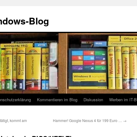
indows-Blog
enschutzerklärung
Kommentieren im Blog
Diskussion
Werben im IT-B
tätigt, kommt am
Hammer! Google Nexus 4 für 199 Euro …
→