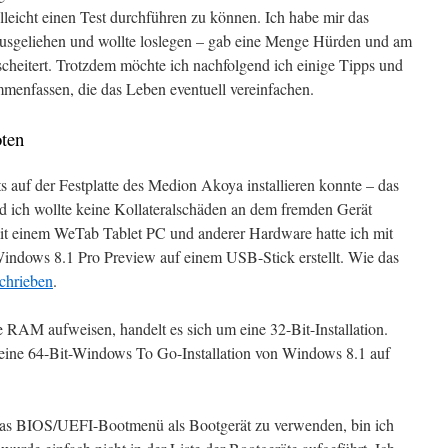
lleicht einen Test durchführen zu können. Ich habe mir das
usgeliehen und wollte loslegen – gab eine Menge Hürden und am
scheitert. Trotzdem möchte ich nachfolgend ich einige Tipps und
mmenfassen, die das Leben eventuell vereinfachen.
ten
ts auf der Festplatte des Medion Akoya installieren konnte – das
nd ich wollte keine Kollateralschäden an dem fremden Gerät
mit einem WeTab Tablet PC und anderer Hardware hatte ich mit
ndows 8.1 Pro Preview auf einem USB-Stick erstellt. Wie das
schrieben
.
 RAM aufweisen, handelt es sich um eine 32-Bit-Installation.
 eine 64-Bit-Windows To Go-Installation von Windows 8.1 auf
 das BIOS/UEFI-Bootmenü als Bootgerät zu verwenden, bin ich