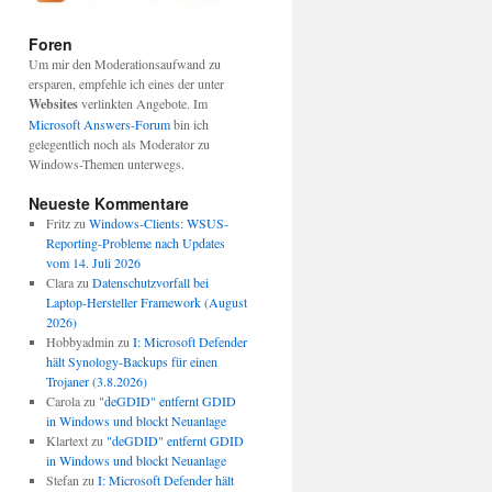
Foren
Um mir den Moderationsaufwand zu
ersparen, empfehle ich eines der unter
Websites
verlinkten Angebote. Im
Microsoft Answers-Forum
bin ich
gelegentlich noch als Moderator zu
Windows-Themen unterwegs.
Neueste Kommentare
Fritz
zu
Windows-Clients: WSUS-
Reporting-Probleme nach Updates
vom 14. Juli 2026
Clara
zu
Datenschutzvorfall bei
Laptop-Hersteller Framework (August
2026)
Hobbyadmin
zu
I: Microsoft Defender
hält Synology-Backups für einen
Trojaner (3.8.2026)
Carola
zu
"deGDID" entfernt GDID
in Windows und blockt Neuanlage
Klartext
zu
"deGDID" entfernt GDID
in Windows und blockt Neuanlage
Stefan
zu
I: Microsoft Defender hält