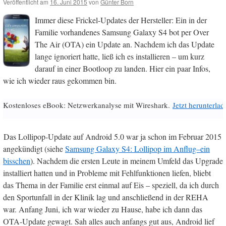
Veröffentlicht am
16. Juni 2015
von
Günter Born
Immer diese Frickel-Updates der Hersteller: Ein in der
Familie vorhandenes Samsung Galaxy S4 bot per Over
The Air (OTA) ein Update an. Nachdem ich das Update
lange ignoriert hatte, ließ ich es installieren – um kurz
darauf in einer Bootloop zu landen. Hier ein paar Infos,
wie ich wieder raus gekommen bin.
Kostenloses eBook: Netzwerkanalyse mit Wireshark.
Jetzt herunterlad
Das Lollipop-Update auf Android 5.0 war ja schon im Februar 2015
angekündigt (siehe
Samsung Galaxy S4: Lollipop im Anflug–ein
bisschen
). Nachdem die ersten Leute in meinem Umfeld das Upgrade
installiert hatten und in Probleme mit Fehlfunktionen liefen, bliebt
das Thema in der Familie erst einmal auf Eis – speziell, da ich durch
den Sportunfall in der Klinik lag und anschließend in der REHA
war. Anfang Juni, ich war wieder zu Hause, habe ich dann das
OTA-Update gewagt. Sah alles auch anfangs gut aus, Android lief