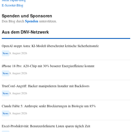
E-Scooter-Blog
Spenden und Sponsoren
Den Blog durch
Spenden
unterstützen.
Aus dem DNV-Netzwerk
OpenAI stoppt Astra: KI-Modell überschreitet kritische Sicherheitsstufe
8. August 2026
News
iPhone 18 Pro: A20-Chip mit 30% besserer Energieeffizienz kommt
8. August 2026
News
TrueConf-Angriff: Hacker manipulieren Installer mit Backdoors
8. August 2026
News
Claude Fable 5: Anthropic senkt Blockierungen in Biologie um 85%
8. August 2026
News
Excel-Produktivität: Benutzerdefinierte Listen sparen täglich Zeit