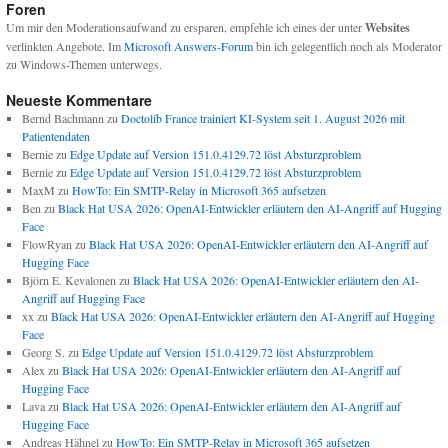
Foren
Um mir den Moderationsaufwand zu ersparen, empfehle ich eines der unter
Websites
verlinkten Angebote. Im
Microsoft Answers-Forum
bin ich gelegentlich noch als Moderator
zu Windows-Themen unterwegs.
Neueste Kommentare
Bernd Bachmann
zu
Doctolib France trainiert KI-System seit 1. August 2026 mit
Patientendaten
Bernie
zu
Edge Update auf Version 151.0.4129.72 löst Absturzproblem
Bernie
zu
Edge Update auf Version 151.0.4129.72 löst Absturzproblem
MaxM
zu
HowTo: Ein SMTP-Relay in Microsoft 365 aufsetzen
Ben
zu
Black Hat USA 2026: OpenAI-Entwickler erläutern den AI-Angriff auf Hugging
Face
FlowRyan
zu
Black Hat USA 2026: OpenAI-Entwickler erläutern den AI-Angriff auf
Hugging Face
Björn E. Kevalonen
zu
Black Hat USA 2026: OpenAI-Entwickler erläutern den AI-
Angriff auf Hugging Face
xx
zu
Black Hat USA 2026: OpenAI-Entwickler erläutern den AI-Angriff auf Hugging
Face
Georg S.
zu
Edge Update auf Version 151.0.4129.72 löst Absturzproblem
Alex
zu
Black Hat USA 2026: OpenAI-Entwickler erläutern den AI-Angriff auf
Hugging Face
Lava
zu
Black Hat USA 2026: OpenAI-Entwickler erläutern den AI-Angriff auf
Hugging Face
Andreas Hähnel
zu
HowTo: Ein SMTP-Relay in Microsoft 365 aufsetzen