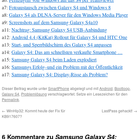
a7:
Fotoaustausch zwischen Galaxy S4 und Windows 8
a8:
Galaxy S4 als DLNA-Server für den Windows Media Player
a9:
Screenshots auf dem Samsung Galaxy S4a10
a11:
Nachtrag: Samsung Galaxy S4 USB-Anbindung
a12:
Android 4.4 (KitKat) Rollout für Galaxy S4 und HTC One
a13:
Start- und Sperrbildschirm des Galaxy S4 anpassen
a14:
Galaxy S4: Das am schnellsten verkaufte Smartphone …
a15:
Samsung Galaxy S4 beim Laden explodiert
a16:
Samsungs Erfolg–und ein Problem mit der Öffentlichkeit
a17:
Samsung Galaxy S4: Display-Risse als Problem?
Dieser Beitrag wurde unter
SmartPhone
abgelegt und mit
Android
,
Bootloop
,
Galaxy S4
,
Problemlösung
verschlagwortet. Setze ein Lesezeichen für den
Permalink
.
←
WinHlp32: Kommt heute der Fix für
LastPass gehackt!
→
KB917607?
6 Kommentare zu
Samsung Galaxy S4: