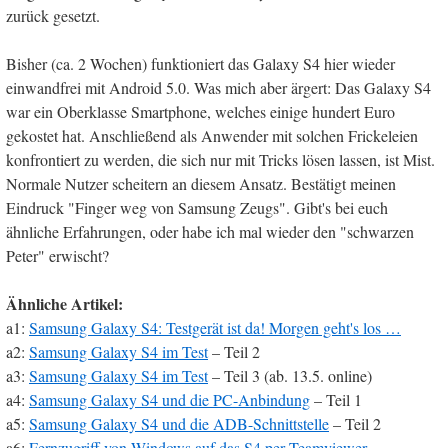
zurück gesetzt.
Bisher (ca. 2 Wochen) funktioniert das Galaxy S4 hier wieder
einwandfrei mit Android 5.0. Was mich aber ärgert: Das Galaxy S4
war ein Oberklasse Smartphone, welches einige hundert Euro
gekostet hat. Anschließend als Anwender mit solchen Frickeleien
konfrontiert zu werden, die sich nur mit Tricks lösen lassen, ist Mist.
Normale Nutzer scheitern an diesem Ansatz. Bestätigt meinen
Eindruck "Finger weg von Samsung Zeugs". Gibt's bei euch
ähnliche Erfahrungen, oder habe ich mal wieder den "schwarzen
Peter" erwischt?
Ähnliche Artikel:
a1:
Samsung Galaxy S4: Testgerät ist da! Morgen geht's los …
a2:
Samsung Galaxy S4 im Test
– Teil 2
a3:
Samsung Galaxy S4 im Test
– Teil 3 (ab. 13.5. online)
a4:
Samsung Galaxy S4 und die PC-Anbindung
– Teil 1
a5:
Samsung Galaxy S4 und die ADB-Schnittstelle
– Teil 2
a6:
Fernzugriff von Windows auf das S4 per Teamviewer