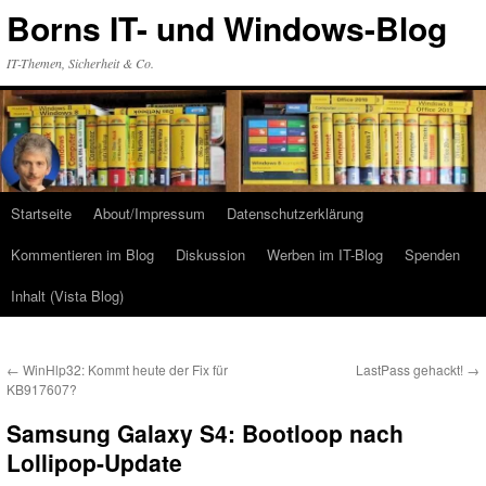
Zum
Borns IT- und Windows-Blog
Inhalt
springen
IT-Themen, Sicherheit & Co.
Startseite
About/Impressum
Datenschutzerklärung
Kommentieren im Blog
Diskussion
Werben im IT-Blog
Spenden
Inhalt (Vista Blog)
←
WinHlp32: Kommt heute der Fix für
LastPass gehackt!
→
KB917607?
Samsung Galaxy S4: Bootloop nach
Lollipop-Update