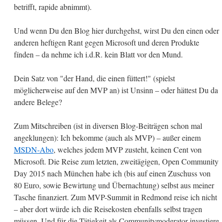
betrifft, rapide abnimmt).
Und wenn Du den Blog hier durchgehst, wirst Du den einen oder
anderen heftigen Rant gegen Microsoft und deren Produkte
fínden – da nehme ich i.d.R. kein Blatt vor den Mund.
Dein Satz von "der Hand, die einen füttert!" (spielst
möglicherweise auf den MVP an) ist Unsinn – oder hättest Du da
andere Belege?
Zum Mitschreiben (ist in diversen Blog-Beiträgen schon mal
angeklungen): Ich bekomme (auch als MVP) – außer einem
MSDN-Abo
, welches jedem MVP zusteht, keinen Cent von
Microsoft. Die Reise zum letzten, zweitägigen, Open Community
Day 2015 nach München habe ich (bis auf einen Zuschuss von
80 Euro, sowie Bewirtung und Übernachtung) selbst aus meiner
Tasche finanziert. Zum MVP-Summit in Redmond reise ich nicht
– aber dort würde ich die Reisekosten ebenfalls selbst tragen
müssen. Und für die Tätigkeit als Communitymoderator investiere