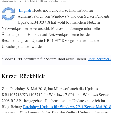
Veröffentlicht am
26. Mai 2018
von
Günter Born
[
English
]Heute noch eine kurze Information für
Administratoren von Windows 7 und den Server-Pendants.
Update KB4103718 hat wohl bei manchen Nutzern
Netzwerkprobleme verursacht. Microsoft hat einige informelle
Änderungen im Hinblick auf Netzwerkprobleme bei der
Beschreibung von Update KB4103718 vorgenommen, da die
Ursache gefunden wurde.
eBook: UEFI-Zertifikate für Secure Boot aktualisieren.
Jetzt herunterl
Kurzer Rückblick
Zum Patchday, 8. Mai 2018, hat Microsoft auch die Updates
KB4103718/KB4103712 für Windows 7 SP1 und Windows Server
2008 R2 SP1 freigegeben. Die betreffenden Updates hatte ich im
Blog-Beitrag
Patchday: Updates für Windows 7/8.1/Server Mai 2018
vorgestellt. Hier konnte ich das Security Online-Update auf meiner