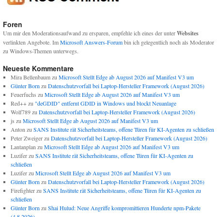
Foren
Um mir den Moderationsaufwand zu ersparen, empfehle ich eines der unter
Websites
verlinkten Angebote. Im
Microsoft Answers-Forum
bin ich gelegentlich noch als Moderator
zu Windows-Themen unterwegs.
Neueste Kommentare
Mira Bellenbaum
zu
Microsoft Stellt Edge ab August 2026 auf Manifest V3 um
Günter Born
zu
Datenschutzvorfall bei Laptop-Hersteller Framework (August 2026)
Feuerfuchs
zu
Microsoft Stellt Edge ab August 2026 auf Manifest V3 um
Red++
zu
"deGDID" entfernt GDID in Windows und blockt Neuanlage
Wolf789
zu
Datenschutzvorfall bei Laptop-Hersteller Framework (August 2026)
js
zu
Microsoft Stellt Edge ab August 2026 auf Manifest V3 um
Anton
zu
SANS Institute rät Sicherheitsteams, offene Türen für KI-Agenten zu schließen
Peter Zweiger
zu
Datenschutzvorfall bei Laptop-Hersteller Framework (August 2026)
Lantanplan
zu
Microsoft Stellt Edge ab August 2026 auf Manifest V3 um
Luzifer
zu
SANS Institute rät Sicherheitsteams, offene Türen für KI-Agenten zu
schließen
Luzifer
zu
Microsoft Stellt Edge ab August 2026 auf Manifest V3 um
Günter Born
zu
Datenschutzvorfall bei Laptop-Hersteller Framework (August 2026)
Firefighter
zu
SANS Institute rät Sicherheitsteams, offene Türen für KI-Agenten zu
schließen
Günter Born
zu
Shai Hulud: Neue Angriffe kompromittieren Hunderte npm-Pakete
(4.8.2026)