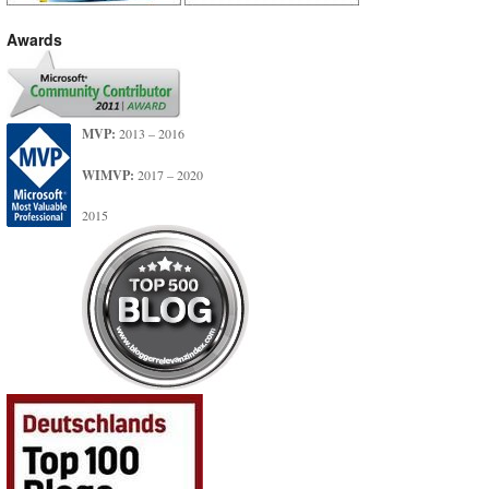
Awards
MVP:
2013 – 2016
WIMVP:
2017 – 2020
2015