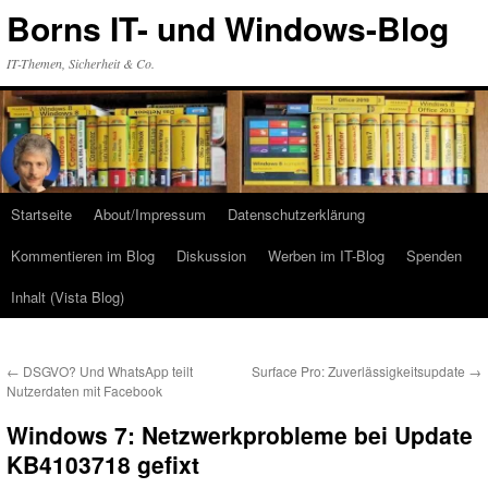
Zum
Borns IT- und Windows-Blog
Inhalt
springen
IT-Themen, Sicherheit & Co.
Startseite
About/Impressum
Datenschutzerklärung
Kommentieren im Blog
Diskussion
Werben im IT-Blog
Spenden
Inhalt (Vista Blog)
←
DSGVO? Und WhatsApp teilt
Surface Pro: Zuverlässigkeitsupdate
→
Nutzerdaten mit Facebook
Windows 7: Netzwerkprobleme bei Update
KB4103718 gefixt