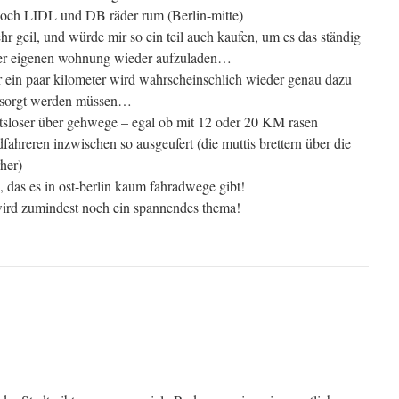
noch LIDL und DB räder rum (Berlin-mitte)
ehr geil, und würde mir so ein teil auch kaufen, um es das ständig
er eigenen wohnung wieder aufzuladen…
ür ein paar kilometer wird wahrscheinschlich wieder genau dazu
entsorgt werden müssen…
tsloser über gehwege – egal ob mit 12 oder 20 KM rasen
adfahreren inzwischen so ausgeufert (die muttis brettern über die
her)
 das es in ost-berlin kaum fahradwege gibt!
wird zumindest noch ein spannendes thema!