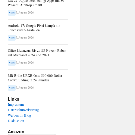
iOS 27: Apple beschleunigt Apps um 30
Prozent, AirDrop um 80
7. August 2026
News
Android 17: Google Pixel kämpft mit
Touchscreen-Ausfällen
7. August 2026
News
Office-Lizenzen: Bis zu 85 Prozent Rabatt
auf Microsoft 2024 und 2021
7. August 2026
News
MR-Brille URXR One: 590.000 Dollar
Crowdfunding in 24 Stunden
7. August 2026
News
Links
Impressum
Datenschutzerklärung
Werben im Blog
Diskussion
Amazon