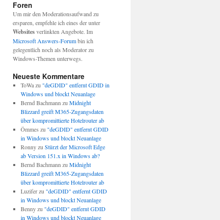
Foren
Um mir den Moderationsaufwand zu
ersparen, empfehle ich eines der unter
Websites
verlinkten Angebote. Im
Microsoft Answers-Forum
bin ich
gelegentlich noch als Moderator zu
Windows-Themen unterwegs.
Neueste Kommentare
ToWa
zu
"deGDID" entfernt GDID in
Windows und blockt Neuanlage
Bernd Bachmann
zu
Midnight
Blizzard greift M365-Zugangsdaten
über kompromittierte Hotelrouter ab
Ömmes
zu
"deGDID" entfernt GDID
in Windows und blockt Neuanlage
Ronny
zu
Stürzt der Microsoft Edge
ab Version 151.x in Windows ab?
Bernd Bachmann
zu
Midnight
Blizzard greift M365-Zugangsdaten
über kompromittierte Hotelrouter ab
Luzifer
zu
"deGDID" entfernt GDID
in Windows und blockt Neuanlage
Benny
zu
"deGDID" entfernt GDID
in Windows und blockt Neuanlage