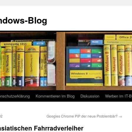
indows-Blog
enschutzerklärung
Kommentieren im Blog
Diskussion
Werben im IT-B
92
Googles Chrome PiP der neue Problembär?
→
asiatischen Fahrradverleiher