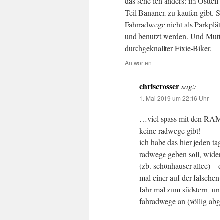
das sehe ich anders: im Osttei
Teil Bananen zu kaufen gibt. 
Fahrradwege nicht als Parkpl
und benutzt werden. Und Muttis
durchgeknallter Fixie-Biker.
Antworten
chriscrosser
sagt:
1. Mai 2019 um 22:16 Uhr
…viel spass mit den RAMB
keine radwege gibt!
ich habe das hier jeden ta
radwege geben soll, wider
(zb. schönhauser allee) – 
mal einer auf der falschen 
fahr mal zum südstern, u
fahradwege an (völlig abg