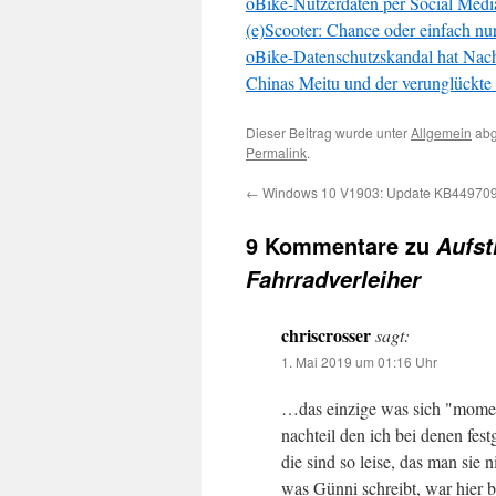
oBike-Nutzerdaten per Social Medi
(e)Scooter: Chance oder einfach nur
oBike-Datenschutzskandal hat Nach
Chinas Meitu und der verunglückte i
Dieser Beitrag wurde unter
Allgemein
abg
Permalink
.
←
Windows 10 V1903: Update KB44970
9 Kommentare zu
Aufst
Fahrradverleiher
chriscrosser
sagt:
1. Mai 2019 um 01:16 Uhr
…das einzige was sich "momen
nachteil den ich bei denen festg
die sind so leise, das man sie 
was Günni schreibt, war hier b