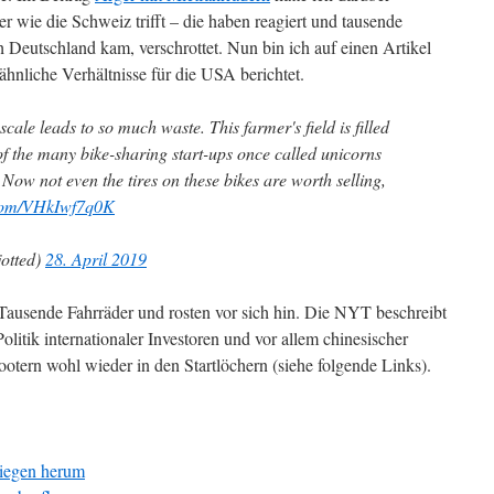
er wie die Schweiz trifft – die haben reagiert und tausende
ch Deutschland kam, verschrottet. Nun bin ich auf einen Artikel
hnliche Verhältnisse für die USA berichtet.
cale leads to so much waste. This farmer's field is filled
of the many bike-sharing start-ups once called unicorns
. Now not even the tires on these bikes are worth selling,
.com/VHkIwf7q0K
otted)
28. April 2019
ausende Fahrräder und rosten vor sich hin. Die NYT beschreibt
Politik internationaler Investoren und vor allem chinesischer
otern wohl wieder in den Startlöchern (siehe folgende Links).
liegen herum