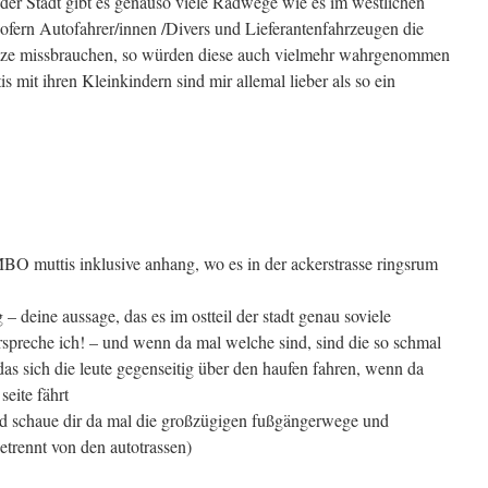
l der Stadt gibt es genauso viele Radwege wie es im westlichen
Sofern Autofahrer/innen /Divers und Lieferantenfahrzeugen die
ätze missbrauchen, so würden diese auch vielmehr wahrgenommen
 mit ihren Kleinkindern sind mir allemal lieber als so ein
O muttis inklusive anhang, wo es in der ackerstrasse ringsrum
g – deine aussage, das es im ostteil der stadt genau soviele
spreche ich! – und wenn da mal welche sind, sind die so schmal
das sich die leute gegenseitig über den haufen fahren, wenn da
seite fährt
nd schaue dir da mal die großzügigen fußgängerwege und
etrennt von den autotrassen)