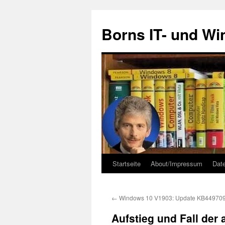
Zum
Inhalt
Borns IT- und W
springen
Startseite
About/Impressum
Dat
←
Windows 10 V1903: Update KB44970
Aufstieg und Fall der 