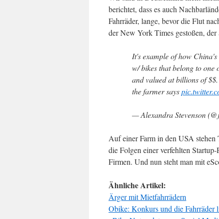
berichtet, dass es auch Nachbarländ
Fahrräder, lange, bevor die Flut na
der New York Times gestoßen, der ä
It's example of how China's s
w/ bikes that belong to one 
and valued at billions of $$
the farmer says
pic.twitter
— Alexandra Stevenson (@j
Auf einer Farm in den USA stehen T
die Folgen einer verfehlten Startup-
Firmen. Und nun steht man mit eSco
Ähnliche Artikel:
Ärger mit Mietfahrrädern
Obike: Konkurs und die Fahrräder 