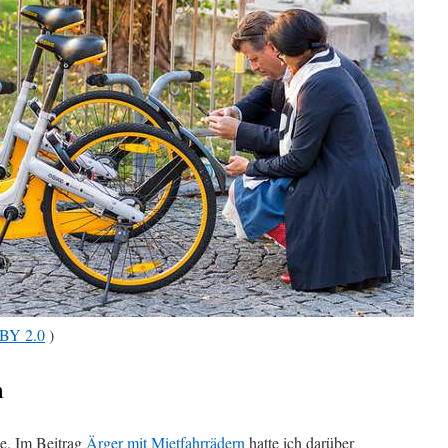
BY 2.0
)
m
ne. Im Beitrag
Ärger mit Mietfahrrädern
hatte ich darüber