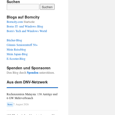
Suchen
Blogs auf Borncity
Borncity.com
Startseite
Borns IT- und Windows Blog
Born's Tech and Windows World
Bücher-Blog
Günnis Seniorentreff 50+
Mein Reiseblog
Mein Japan-Blog
E-Scooter-Blog
Spenden und Sponsoren
Den Blog durch
Spenden
unterstützen.
Aus dem DNV-Netzwerk
Rechenzentren Malaysia: 138 Anträge und
6 GW Mehrverbrauch
7. August 2026
News