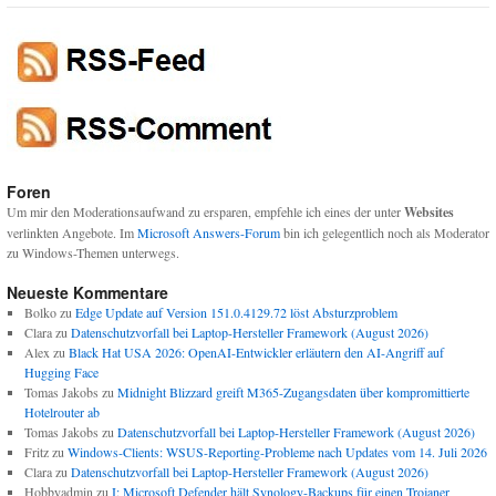
Foren
Um mir den Moderationsaufwand zu ersparen, empfehle ich eines der unter
Websites
verlinkten Angebote. Im
Microsoft Answers-Forum
bin ich gelegentlich noch als Moderator
zu Windows-Themen unterwegs.
Neueste Kommentare
Bolko
zu
Edge Update auf Version 151.0.4129.72 löst Absturzproblem
Clara
zu
Datenschutzvorfall bei Laptop-Hersteller Framework (August 2026)
Alex
zu
Black Hat USA 2026: OpenAI-Entwickler erläutern den AI-Angriff auf
Hugging Face
Tomas Jakobs
zu
Midnight Blizzard greift M365-Zugangsdaten über kompromittierte
Hotelrouter ab
Tomas Jakobs
zu
Datenschutzvorfall bei Laptop-Hersteller Framework (August 2026)
Fritz
zu
Windows-Clients: WSUS-Reporting-Probleme nach Updates vom 14. Juli 2026
Clara
zu
Datenschutzvorfall bei Laptop-Hersteller Framework (August 2026)
Hobbyadmin
zu
I: Microsoft Defender hält Synology-Backups für einen Trojaner