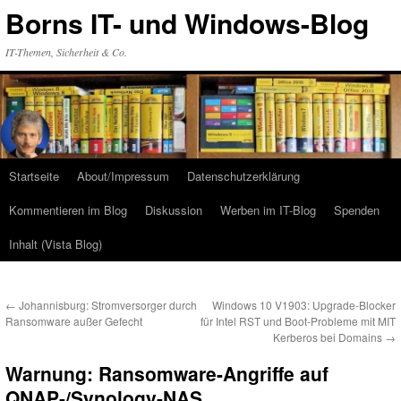
Zum
Borns IT- und Windows-Blog
Inhalt
springen
IT-Themen, Sicherheit & Co.
Startseite
About/Impressum
Datenschutzerklärung
Kommentieren im Blog
Diskussion
Werben im IT-Blog
Spenden
Inhalt (Vista Blog)
←
Johannisburg: Stromversorger durch
Windows 10 V1903: Upgrade-Blocker
Ransomware außer Gefecht
für Intel RST und Boot-Probleme mit MIT
Kerberos bei Domains
→
Warnung: Ransomware-Angriffe auf
QNAP-/Synology-NAS