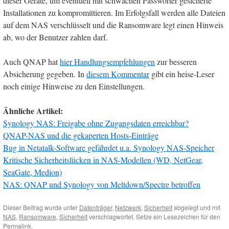
dieser Geräte, um eventuell mit schwachen Passwörter gesicherte
Installationen zu kompromittieren. Im Erfolgsfall werden alle Dateien
auf dem NAS verschlüsselt und die Ransomware legt einen Hinweis
ab, wo der Benutzer zahlen darf.
Auch QNAP hat
hier Handlungsempfehlungen
zur besseren
Absicherung gegeben. In
diesem Kommentar
gibt ein heise-Leser
noch einige Hinweise zu den Einstellungen.
Ähnliche Artikel:
Synology NAS: Freigabe ohne Zugangsdaten erreichbar?
QNAP-NAS und die gekaperten Hosts-Einträge
Bug in Netatalk-Software gefährdet u.a. Synology NAS-Speicher
Kritische Sicherheitslücken in NAS-Modellen (WD, NetGear,
SeaGate, Medion)
NAS: QNAP und Synology von Meltdown/Spectre betroffen
Dieser Beitrag wurde unter
Datenträger
,
Netzwerk
,
Sicherheit
abgelegt und mit
NAS
,
Ransomware
,
Sicherheit
verschlagwortet. Setze ein Lesezeichen für den
Permalink
.