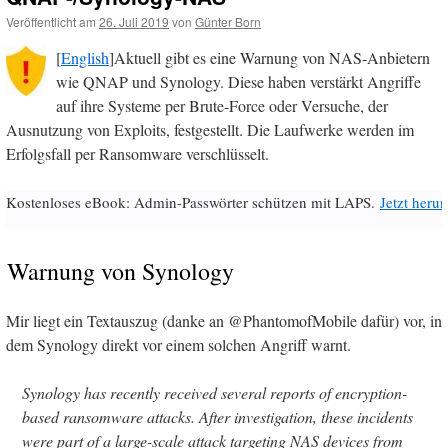
Veröffentlicht am
26. Juli 2019
von
Günter Born
[
English
]Aktuell gibt es eine Warnung von NAS-Anbietern
wie QNAP und Synology. Diese haben verstärkt Angriffe
auf ihre Systeme per Brute-Force oder Versuche, der
Ausnutzung von Exploits, festgestellt. Die Laufwerke werden im
Erfolgsfall per Ransomware verschlüsselt.
Kostenloses eBook: Admin-Passwörter schützen mit LAPS.
Jetzt herun
Warnung von Synology
Mir liegt ein Textauszug (danke an @PhantomofMobile dafür) vor, in
dem Synology direkt vor einem solchen Angriff warnt.
Synology has recently received several reports of encryption-
based ransomware attacks. After investigation, these incidents
were part of a large-scale attack targeting NAS devices from