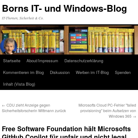
Zum
Borns IT- und Windows-Blog
Inhalt
springen
IT-Themen, Sicherheit & Co.
Startseite
About/Impressum
Datenschutzerklärung
Kommentieren im Blog
Diskussion
Werben im IT-Blog
Spenden
Inhalt (Vista Blog)
←
CDU zieht Anzeige gegen
Microsofts Cloud PC-Fehler "failed
Sicherheitsforscherin Wittmann zurück
provisioning" beim Aufsetzen von
Windows 365
→
Free Software Foundation hält Microsofts
GitHub Copilot für unfair und nicht legal