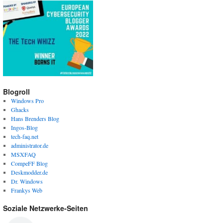
Blogroll
Windows Pro
Ghacks
Hans Brenders Blog
Ingos-Blog
tech-faq.net
administrator.de
MSXFAQ
CompeFF Blog
Deskmodder.de
Dr. Windows
Frankys Web
Soziale Netzwerke-Seiten