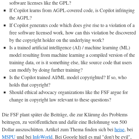
software licenses like the GPL?
If Copilot learns from AGPL-covered code, is Copilot infringing
the AGPL?
If Copilot generates code which does give rise to a violation of a
free software licensed work, how can this violation be discovered
by the copyright holder on the underlying work?
Is a trained artificial intelligence (AI) / machine learning (ML)
model resulting from machine learning a compiled version of the
training data, or is it something else, like source code that users
can modify by doing further training?
Is the Copilot trained AI/ML model copyrighted? If so, who
holds that copyright?
Should ethical advocacy organizations like the FSF argue for
change in copyright law relevant to these questions?
Die FSF plant später die Beiträge, die zur Klärung des Problems
beitragen, zu veröffentlichen und dafür eine Belohnung von 500
Dollar auszuschütten. Artikel zum Thema finden sich bei
heise
, bei
MSPU
und bei
InfoWorld
. Bei Google hieß es mal "don't be evil",