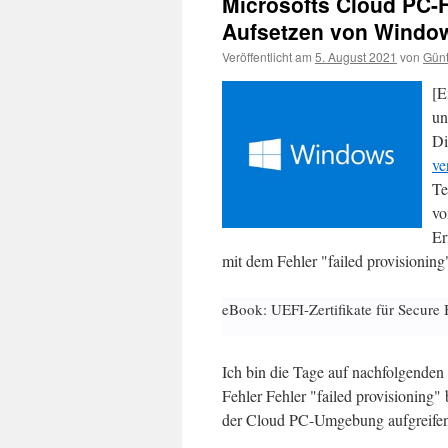
Microsofts Cloud PC-F
Aufsetzen von Windo
Veröffentlicht am
5. August 2021
von
Günt
[E
un
Di
ve
Te
vo
Er
mit dem Fehler "failed provisioning
eBook: UEFI-Zertifikate für Secure 
Ich bin die Tage auf nachfolgenden
Fehler Fehler "failed provisioning
der Cloud PC-Umgebung aufgreifen