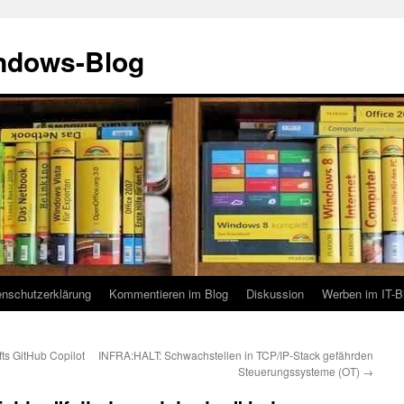
indows-Blog
enschutzerklärung
Kommentieren im Blog
Diskussion
Werben im IT-B
ts GitHub Copilot
INFRA:HALT: Schwachstellen in TCP/IP-Stack gefährden
Steuerungssysteme (OT)
→