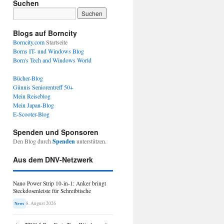
Suchen
Blogs auf Borncity
Borncity.com
Startseite
Borns IT- und Windows Blog
Born's Tech and Windows World
Bücher-Blog
Günnis Seniorentreff 50+
Mein Reiseblog
Mein Japan-Blog
E-Scooter-Blog
Spenden und Sponsoren
Den Blog durch
Spenden
unterstützen.
Aus dem DNV-Netzwerk
Nano Power Strip 10-in-1: Anker bringt
Steckdosenleiste für Schreibtische
8. August 2026
News