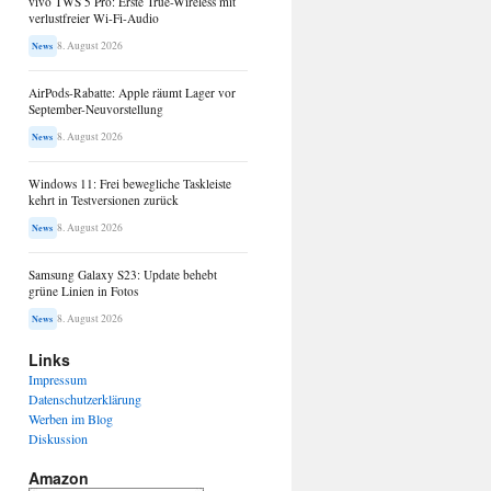
vivo TWS 5 Pro: Erste True-Wireless mit
verlustfreier Wi-Fi-Audio
8. August 2026
News
AirPods-Rabatte: Apple räumt Lager vor
September-Neuvorstellung
8. August 2026
News
Windows 11: Frei bewegliche Taskleiste
kehrt in Testversionen zurück
8. August 2026
News
Samsung Galaxy S23: Update behebt
grüne Linien in Fotos
8. August 2026
News
Links
Impressum
Datenschutzerklärung
Werben im Blog
Diskussion
Amazon