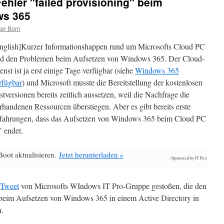
ehler "failed provisioning" beim
ws 365
er Born
nglish]Kurzer Informationshappen rund um Microsofts Cloud PC
d den Problemen beim Aufsetzen von Windows 365. Der Cloud-
enst ist ja erst einige Tage verfügbar (siehe
Windows 365
rfügbar
) und Microsoft musste die Bereitstellung der kostenlosen
stversionen bereits zeitlich aussetzen, weil die Nachfrage die
rhandenen Ressourcen überstiegen. Aber es gibt bereits erste
fahrungen, dass das Aufsetzen von Windows 365 beim Cloud PC
" endet.
Boot aktualisieren.
Jetzt herunterladen »
(Sponsored by IT Pro)
Tweet
von Microsofts WIndows IT Pro-Gruppe gestoßen, die den
" beim Aufsetzen von Windows 365 in einem Active Directory in
.