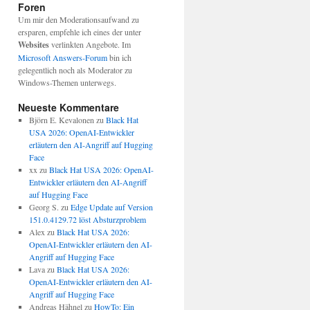
Foren
Um mir den Moderationsaufwand zu
ersparen, empfehle ich eines der unter
Websites
verlinkten Angebote. Im
Microsoft Answers-Forum
bin ich
gelegentlich noch als Moderator zu
Windows-Themen unterwegs.
Neueste Kommentare
Björn E. Kevalonen
zu
Black Hat
USA 2026: OpenAI-Entwickler
erläutern den AI-Angriff auf Hugging
Face
xx
zu
Black Hat USA 2026: OpenAI-
Entwickler erläutern den AI-Angriff
auf Hugging Face
Georg S.
zu
Edge Update auf Version
151.0.4129.72 löst Absturzproblem
Alex
zu
Black Hat USA 2026:
OpenAI-Entwickler erläutern den AI-
Angriff auf Hugging Face
Lava
zu
Black Hat USA 2026:
OpenAI-Entwickler erläutern den AI-
Angriff auf Hugging Face
Andreas Hähnel
zu
HowTo: Ein