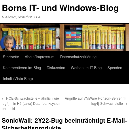
Zum
Borns IT- und Windows-Blog
Inhalt
springen
IT-Themen, Sicherheit & Co.
Startseite
About/Impressum
Datenschutzerklärung
Kommentieren im Blog
Diskussion
Werben im IT-Blog
Spenden
Inhalt (Vista Blog)
←
RCE-Schwachstelle – ähnlich wie
Angriffe auf VMWare Horizon-Server mit
log4j – in H2 (Java) Datenbanksystem
log4j-Schwachstelle
→
entdeckt
SonicWall: 2Y22-Bug beeinträchtigt E-Mail-
Sicherheitsprodukte