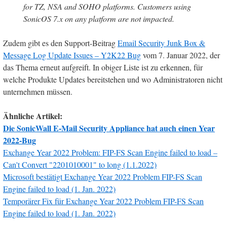
for TZ, NSA and SOHO platforms. Customers using
SonicOS 7.x on any platform are not impacted.
Zudem gibt es den Support-Beitrag
Email Security Junk Box &
Message Log Update Issues – Y2K22 Bug
vom 7. Januar 2022, der
das Thema erneut aufgreift. In obiger Liste ist zu erkennen, für
welche Produkte Updates bereitstehen und wo Administratoren nicht
unternehmen müssen.
Ähnliche Artikel:
Die SonicWall E-Mail Security Appliance hat auch einen Year
2022-Bug
Exchange Year 2022 Problem: FIP-FS Scan Engine failed to load –
Can't Convert "2201010001" to long (1.1.2022)
Microsoft bestätigt Exchange Year 2022 Problem FIP-FS Scan
Engine failed to load (1. Jan. 2022)
Temporärer Fix für Exchange Year 2022 Problem FIP-FS Scan
Engine failed to load (1. Jan. 2022)