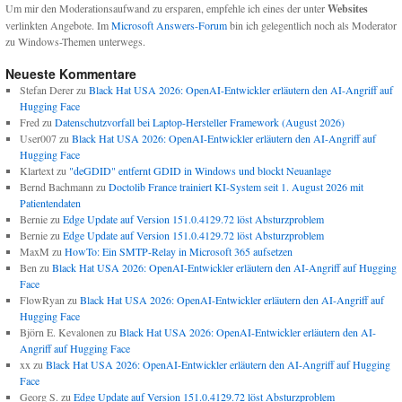
Um mir den Moderationsaufwand zu ersparen, empfehle ich eines der unter
Websites
verlinkten Angebote. Im
Microsoft Answers-Forum
bin ich gelegentlich noch als Moderator
zu Windows-Themen unterwegs.
Neueste Kommentare
Stefan Derer
zu
Black Hat USA 2026: OpenAI-Entwickler erläutern den AI-Angriff auf
Hugging Face
Fred
zu
Datenschutzvorfall bei Laptop-Hersteller Framework (August 2026)
User007
zu
Black Hat USA 2026: OpenAI-Entwickler erläutern den AI-Angriff auf
Hugging Face
Klartext
zu
"deGDID" entfernt GDID in Windows und blockt Neuanlage
Bernd Bachmann
zu
Doctolib France trainiert KI-System seit 1. August 2026 mit
Patientendaten
Bernie
zu
Edge Update auf Version 151.0.4129.72 löst Absturzproblem
Bernie
zu
Edge Update auf Version 151.0.4129.72 löst Absturzproblem
MaxM
zu
HowTo: Ein SMTP-Relay in Microsoft 365 aufsetzen
Ben
zu
Black Hat USA 2026: OpenAI-Entwickler erläutern den AI-Angriff auf Hugging
Face
FlowRyan
zu
Black Hat USA 2026: OpenAI-Entwickler erläutern den AI-Angriff auf
Hugging Face
Björn E. Kevalonen
zu
Black Hat USA 2026: OpenAI-Entwickler erläutern den AI-
Angriff auf Hugging Face
xx
zu
Black Hat USA 2026: OpenAI-Entwickler erläutern den AI-Angriff auf Hugging
Face
Georg S.
zu
Edge Update auf Version 151.0.4129.72 löst Absturzproblem