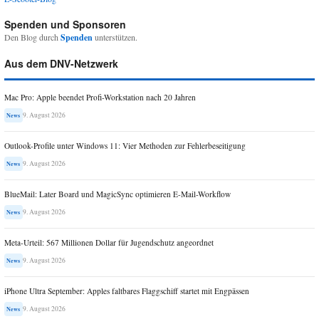
Spenden und Sponsoren
Den Blog durch
Spenden
unterstützen.
Aus dem DNV-Netzwerk
Mac Pro: Apple beendet Profi-Workstation nach 20 Jahren
9. August 2026
News
Outlook-Profile unter Windows 11: Vier Methoden zur Fehlerbeseitigung
9. August 2026
News
BlueMail: Later Board und MagicSync optimieren E-Mail-Workflow
9. August 2026
News
Meta-Urteil: 567 Millionen Dollar für Jugendschutz angeordnet
9. August 2026
News
iPhone Ultra September: Apples faltbares Flaggschiff startet mit Engpässen
9. August 2026
News