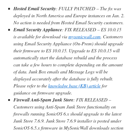
Hosted Email Security
: FULLY PATCHED – The fix was
deployed in North America and Europe instances on Jan. 2.
No action is needed from Hosted Email Security customers.
Email Security Appliance
: FIX RELEASED – ES 10.0.15
is available for download via
mysonicwall.com
. Customers
using Email Security Appliance (On-Prem) should upgrade
their firmware to ES 10.0.15. Upgrade to ES 10.0.15 will
automatically start the database rebuild and the process
can take a few hours to complete depending on the amount
of data. Junk Box emails and Message Logs will be
displayed accurately after the database is fully rebuilt.
Please refer to the
knowledge base (KB) article
for
guidance on firmware upgrade.
Firewall Anti-Spam Junk Store
: FIX RELEASED –
Customers using Anti-Spam Junk Store functionality on
firewalls running SonicOS 6.x should upgrade to the latest
Junk Store 7.6.9. Junk Store 7.6.9 installer is posted under
SonicOS 6.5.x firmware in MySonicWall downloads section