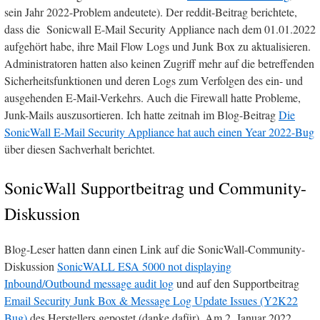
sein Jahr 2022-Problem andeutete). Der reddit-Beitrag berichtete,
dass die Sonicwall E-Mail Security Appliance nach dem 01.01.2022
aufgehört habe, ihre Mail Flow Logs und Junk Box zu aktualisieren.
Administratoren hatten also keinen Zugriff mehr auf die betreffenden
Sicherheitsfunktionen und deren Logs zum Verfolgen des ein- und
ausgehenden E-Mail-Verkehrs. Auch die Firewall hatte Probleme,
Junk-Mails auszusortieren. Ich hatte zeitnah im Blog-Beitrag
Die
SonicWall E-Mail Security Appliance hat auch einen Year 2022-Bug
über diesen Sachverhalt berichtet.
SonicWall Supportbeitrag und Community-
Diskussion
Blog-Leser hatten dann einen Link auf die SonicWall-Community-
Diskussion
SonicWALL ESA 5000 not displaying
Inbound/Outbound message audit log
und auf den Supportbeitrag
Email Security Junk Box & Message Log Update Issues (Y2K22
Bug)
des Herstellers gepostet (danke dafür). Am 2. Januar 2022