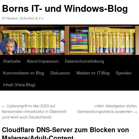
Zum
Borns IT- und Windows-Blog
Inhalt
springen
IT-Themen, Sicherheit & Co.
Startseite
About/Impressum
Datenschutzerklärung
Kommentieren im Blog
Diskussion
Werben im IT-Blog
Spenden
Inhalt (Vista Blog)
←
Cyberangriff im Mai 2023 auf
Urteil: Arbeitgeber dürfen
Bankomaten-Infrastruktur in Österreich
Überwachungsvideos auswerten
→
(und wohl auch Deutschland)
Cloudflare DNS-Server zum Blocken von
Malware/Adult-Content