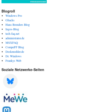
Blogroll
Windows Pro
Ghacks
Hans Brenders Blog
Ingos-Blog
tech-faq.net
administrator.de
MSXFAQ
CompeFF Blog
Deskmodder.de
Dr. Windows
Frankys Web
Soziale Netzwerke-Seiten