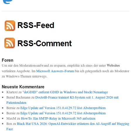
Foren
Um mir den Moderationsaufwand zu ersparen, empfehle ich eines der unter
Websites
verlinkten Angebote. Im
Microsoft Answers-Forum
bin ich gelegentlich noch als Moderator
zu Windows-Themen unterwegs.
Neueste Kommentare
Klartext
zu
"deGDID" entfernt GDID in Windows und blockt Neuanlage
Bernd Bachmann
zu
Doctolib France trainiert KI-System seit 1. August 2026 mit
Patientendaten
Bernie
zu
Edge Update auf Version 151.0.4129.72 löst Absturzproblem
Bernie
zu
Edge Update auf Version 151.0.4129.72 löst Absturzproblem
MaxM
zu
HowTo: Ein SMTP-Relay in Microsoft 365 aufsetzen
Ben
zu
Black Hat USA 2026: OpenAI-Entwickler erläutern den AI-Angriff auf Hugging
Face