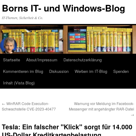
Zum
Borns IT- und Windows-Blog
Inhalt
springen
IT-Themen, Sicherheit & Co.
Startseite
About/Impressum
Datenschutzerklärung
Kommentieren im Blog
Diskussion
Werben im IT-Blog
Spenden
Inhalt (Vista Blog)
←
WinRAR Code Execution-
Warnung vor Meldung im Facebook-
Schwachstelle CVE-2023-40477
Messenger mit angehängter RAR-Datei
→
Tesla: Ein falscher "Klick" sorgt für 14.000
US-Dollar Kreditkartenbelastung