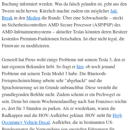
Buchung informiert werden. Was da falsch gelaufen ist, geht aus den
Tweets nicht hervor. Kürzlich machte zudem ein möglicher
Jail-
Break
in den
Medien
die Runde: Über eine Schwachstelle – steckt
im Sicherheitscontrollers AMD Secure Processor (ASP/PSP) des
AMD-Infotainmentsystems – aktueller Teslas könnten deren Besitzer
kostenlos Premium-Funktionen freischalten. Ist eher nicht legal, die
Firmware zu modifizieren.
Generell hat Preus wohl einige Probleme mit seinem Tesla 3, den er
laut eigenem Bekunden liebt. So fragt er
hier
, ob noch jemand
Probleme mit seinem Tesla Model 3 habe. Die Bluetooth-
Freisprecheinrichtung arbeite sehr "abgehackt" und die
Sprachsteuerung sei im Grunde unbrauchbar. Diese versteht die
grundlegenden Befehle nicht. Zudem scheint er ein Pechvogel zu
sein. Denn bei einem Wochenendausflug nach San Franzisco reichte
es, dort für 3 Stunden zu parken. Als er wiederkam, waren die
Radkappen und die HOV-Aufkleber geklaut. HOV steht für
High
Occupancy Vehicle Decal
, Aufkleber, die in bestimmten US-
Bundesstaaten die Verwendung von speziellen Fahrspuren für