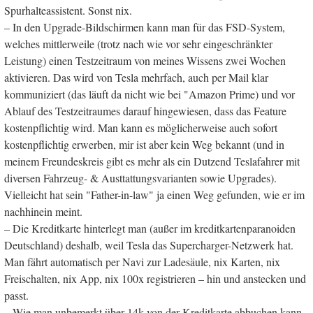
Spurhalteassistent. Sonst nix.
– In den Upgrade-Bildschirmen kann man für das FSD-System,
welches mittlerweile (trotz nach wie vor sehr eingeschränkter
Leistung) einen Testzeitraum von meines Wissens zwei Wochen
aktivieren. Das wird von Tesla mehrfach, auch per Mail klar
kommuniziert (das läuft da nicht wie bei "Amazon Prime) und vor
Ablauf des Testzeitraumes darauf hingewiesen, dass das Feature
kostenpflichtig wird. Man kann es möglicherweise auch sofort
kostenpflichtig erwerben, mir ist aber kein Weg bekannt (und in
meinem Freundeskreis gibt es mehr als ein Dutzend Teslafahrer mit
diversen Fahrzeug- & Austtattungsvarianten sowie Upgrades).
Vielleicht hat sein "Father-in-law" ja einen Weg gefunden, wie er im
nachhinein meint.
– Die Kreditkarte hinterlegt man (außer im kreditkartenparanoiden
Deutschland) deshalb, weil Tesla das Supercharger-Netzwerk hat.
Man fährt automatisch per Navi zur Ladesäule, nix Karten, nix
Freischalten, nix App, nix 100x registrieren – hin und anstecken und
passt.
– Wie man unbemerkt über 14k von der Kreditkarte abbuchen kann,