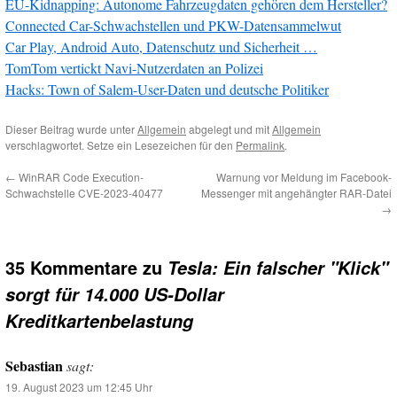
EU-Kidnapping: Autonome Fahrzeugdaten gehören dem Hersteller?
Connected Car-Schwachstellen und PKW-Datensammelwut
Car Play, Android Auto, Datenschutz und Sicherheit …
TomTom vertickt Navi-Nutzerdaten an Polizei
Hacks: Town of Salem-User-Daten und deutsche Politiker
Dieser Beitrag wurde unter
Allgemein
abgelegt und mit
Allgemein
verschlagwortet. Setze ein Lesezeichen für den
Permalink
.
←
WinRAR Code Execution-
Warnung vor Meldung im Facebook-
Schwachstelle CVE-2023-40477
Messenger mit angehängter RAR-Datei
→
35 Kommentare zu
Tesla: Ein falscher "Klick"
sorgt für 14.000 US-Dollar
Kreditkartenbelastung
Sebastian
sagt:
19. August 2023 um 12:45 Uhr