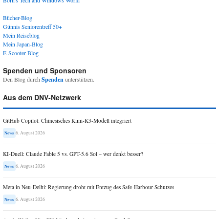
Born's Tech and Windows World
Bücher-Blog
Günnis Seniorentreff 50+
Mein Reiseblog
Mein Japan-Blog
E-Scooter-Blog
Spenden und Sponsoren
Den Blog durch
Spenden
unterstützen.
Aus dem DNV-Netzwerk
GitHub Copilot: Chinesisches Kimi-K3-Modell integriert
6. August 2026
News
KI-Duell: Claude Fable 5 vs. GPT-5.6 Sol – wer denkt besser?
6. August 2026
News
Meta in Neu-Delhi: Regierung droht mit Entzug des Safe-Harbour-Schutzes
6. August 2026
News