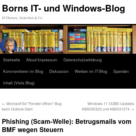
Zum
Borns IT- und Windows-Blog
Inhalt
springen
IT-Themen, Sicherheit & Co.
Startseite
About/Impressum
Datenschutzerklärung
Kommentieren im Blog
Diskussion
Werben im IT-Blog
Spenden
Inhalt (Vista Blog)
←
Microsoft fixt "Fenster öffnen"-Bug
Windows 11 OOBE-Updates
beim Outlook-Start
KB5030323 und KB5031274
→
Phishing (Scam-Welle): Betrugsmails vom
BMF wegen Steuern