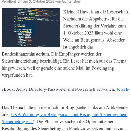
Veröffentlicht am
3. Oktober 2023
von
Günter Born
Kleiner Hinweis an die Leserschaft.
Nachdem die Abgabefrist für die
Steuererklärung der Vorjahre zum
1. Oktober 2023 läuft wohl eine
Welle an Betrugsmails, Absender
ist angeblich das
Bundesfinanzministerium. Die Empfänger werden der
Steuerhinterziehung beschuldigt. Ein Leser hat mich auf das Thema
hingewiesen, weil er gerade eine solche Mail im Posteingang
vorgefunden hat.
eBook: Active Directory-Passwörter mit PowerShell verwalten.
Jetzt h
Das Thema hatte ich mehrfach im Blog (siehe Links am Artikelende
oder
LKA-Warnung vor Betrugsmails mit Bezug auf Steuerbescheid,
Steuerbetrug etc.
). Die Phisher versuchen die Opfer mit einer
Beschuldigung des Steuerbetrugs in Panik zu versetzen und so zur