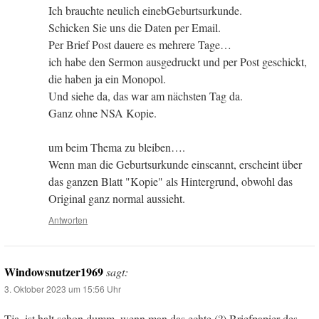
Ich brauchte neulich einebGeburtsurkunde.
Schicken Sie uns die Daten per Email.
Per Brief Post dauere es mehrere Tage…
ich habe den Sermon ausgedruckt und per Post geschickt,
die haben ja ein Monopol.
Und siehe da, das war am nächsten Tag da.
Ganz ohne NSA Kopie.
um beim Thema zu bleiben….
Wenn man die Geburtsurkunde einscannt, erscheint über
das ganzen Blatt "Kopie" als Hintergrund, obwohl das
Original ganz normal aussieht.
Antworten
Windowsnutzer1969
sagt:
3. Oktober 2023 um 15:56 Uhr
Tja, ist halt schon dumm, wenn man das echte (?) Briefpapier des