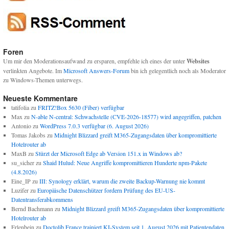
Foren
Um mir den Moderationsaufwand zu ersparen, empfehle ich eines der unter
Websites
verlinkten Angebote. Im
Microsoft Answers-Forum
bin ich gelegentlich noch als Moderator
zu Windows-Themen unterwegs.
Neueste Kommentare
tatifolia
zu
FRITZ!Box 5630 (Fiber) verfügbar
Max
zu
N-able N-central: Schwachstelle (CVE-2026-18577) wird angegriffen, patchen
Antonio
zu
WordPress 7.0.3 verfügbar (6. August 2026)
Tomas Jakobs
zu
Midnight Blizzard greift M365-Zugangsdaten über kompromittierte
Hotelrouter ab
MaxB
zu
Stürzt der Microsoft Edge ab Version 151.x in Windows ab?
su_sicher
zu
Shaid Hulud: Neue Angriffe kompromittieren Hunderte npm-Pakete
(4.8.2026)
Eine_IP
zu
III: Synology erklärt, warum die zweite Backup-Warnung nie kommt
Luzifer
zu
Europäische Datenschützer fordern Prüfung des EU-US-
Datentransferabkommens
Bernd Bachmann
zu
Midnight Blizzard greift M365-Zugangsdaten über kompromittierte
Hotelrouter ab
Erlenbein
zu
Doctolib France trainiert KI-System seit 1. August 2026 mit Patientendaten