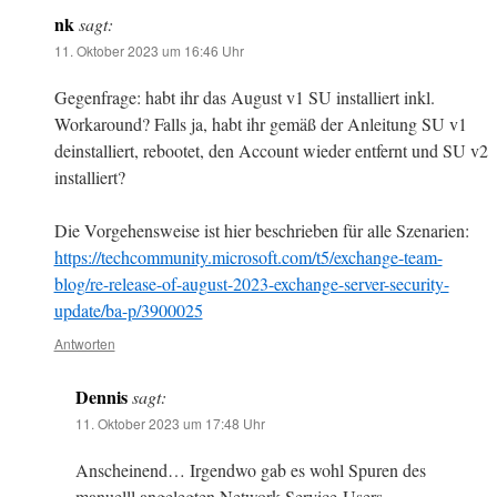
nk
sagt:
11. Oktober 2023 um 16:46 Uhr
Gegenfrage: habt ihr das August v1 SU installiert inkl.
Workaround? Falls ja, habt ihr gemäß der Anleitung SU v1
deinstalliert, rebootet, den Account wieder entfernt und SU v2
installiert?
Die Vorgehensweise ist hier beschrieben für alle Szenarien:
https://techcommunity.microsoft.com/t5/exchange-team-
blog/re-release-of-august-2023-exchange-server-security-
update/ba-p/3900025
Antworten
Dennis
sagt:
11. Oktober 2023 um 17:48 Uhr
Anscheinend… Irgendwo gab es wohl Spuren des
manuelll angelegten Network Service-Users.