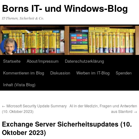
Zum
Borns IT- und Windows-Blog
Inhalt
springen
IT-Themen, Sicherheit & Co.
Startseite
About/Impressum
Datenschutzerklärung
Kommentieren im Blog
Diskussion
Werben im IT-Blog
Spenden
Inhalt (Vista Blog)
←
Microsoft Security Update Summary
AI in der Medizin, Fragen und Antworten
(10. Oktober 2023)
aus Stanford
→
Exchange Server Sicherheitsupdates (10.
Oktober 2023)