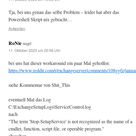
Tja, bei uns genau das selbe Problem – leider hat aber das
Powershell Skript nix gebracht…
Antworten
RoNie
sagt:
11. Oktober 2023 um 20:56 Uhr
bei uns hat dieser workaround ein paar Mal geholfen:
https://www.reddit.com/r/exchangeserver/comments/108ggfz/janua
siehe Kommentar von Shit_This
eventuell Mal das Log
C:\ExchangeSetupLogs\ServiceControl.log
nach
"The term 'Stop-SetupService' is not recognized as the name of a
cmdlet, function, script file, or operable program."
absuchen.