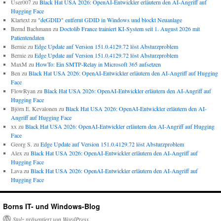
User007
zu
Black Hat USA 2026: OpenAI-Entwickler erläutern den AI-Angriff auf
Hugging Face
Klartext
zu
"deGDID" entfernt GDID in Windows und blockt Neuanlage
Bernd Bachmann
zu
Doctolib France trainiert KI-System seit 1. August 2026 mit
Patientendaten
Bernie
zu
Edge Update auf Version 151.0.4129.72 löst Absturzproblem
Bernie
zu
Edge Update auf Version 151.0.4129.72 löst Absturzproblem
MaxM
zu
HowTo: Ein SMTP-Relay in Microsoft 365 aufsetzen
Ben
zu
Black Hat USA 2026: OpenAI-Entwickler erläutern den AI-Angriff auf Hugging
Face
FlowRyan
zu
Black Hat USA 2026: OpenAI-Entwickler erläutern den AI-Angriff auf
Hugging Face
Björn E. Kevalonen
zu
Black Hat USA 2026: OpenAI-Entwickler erläutern den AI-
Angriff auf Hugging Face
xx
zu
Black Hat USA 2026: OpenAI-Entwickler erläutern den AI-Angriff auf Hugging
Face
Georg S.
zu
Edge Update auf Version 151.0.4129.72 löst Absturzproblem
Alex
zu
Black Hat USA 2026: OpenAI-Entwickler erläutern den AI-Angriff auf
Hugging Face
Lava
zu
Black Hat USA 2026: OpenAI-Entwickler erläutern den AI-Angriff auf
Hugging Face
Borns IT- und Windows-Blog
Stolz präsentiert von WordPress.