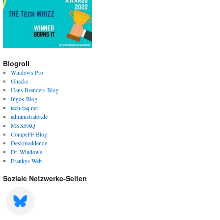
Blogroll
Windows Pro
Ghacks
Hans Brenders Blog
Ingos-Blog
tech-faq.net
administrator.de
MSXFAQ
CompeFF Blog
Deskmodder.de
Dr. Windows
Frankys Web
Soziale Netzwerke-Seiten