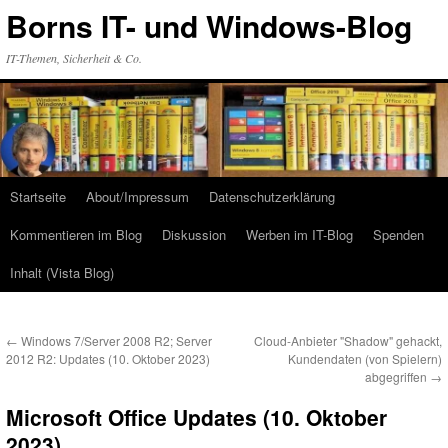
Zum
Borns IT- und Windows-Blog
Inhalt
springen
IT-Themen, Sicherheit & Co.
Startseite
About/Impressum
Datenschutzerklärung
Kommentieren im Blog
Diskussion
Werben im IT-Blog
Spenden
Inhalt (Vista Blog)
←
Windows 7/Server 2008 R2; Server
Cloud-Anbieter "Shadow" gehackt,
2012 R2: Updates (10. Oktober 2023)
Kundendaten (von Spielern)
abgegriffen
→
Microsoft Office Updates (10. Oktober
2023)