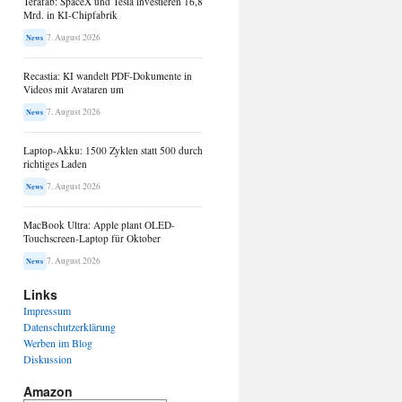
Terafab: SpaceX und Tesla investieren 16,8
Mrd. in KI-Chipfabrik
7. August 2026
News
Recastia: KI wandelt PDF-Dokumente in
Videos mit Avataren um
7. August 2026
News
Laptop-Akku: 1500 Zyklen statt 500 durch
richtiges Laden
7. August 2026
News
MacBook Ultra: Apple plant OLED-
Touchscreen-Laptop für Oktober
7. August 2026
News
Links
Impressum
Datenschutzerklärung
Werben im Blog
Diskussion
Amazon