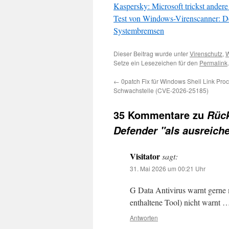
Kaspersky: Microsoft trickst andere 
Test von Windows-Virenscanner: De
Systembremsen
Dieser Beitrag wurde unter
Virenschutz
,
Setze ein Lesezeichen für den
Permalink
.
←
0patch Fix für Windows Shell Link Pro
Schwachstelle (CVE-2026-25185)
35 Kommentare zu
Rück
Defender "als ausreiche
Visitator
sagt:
31. Mai 2026 um 00:21 Uhr
G Data Antivirus warnt gerne 
enthaltene Tool) nicht warnt 
Antworten