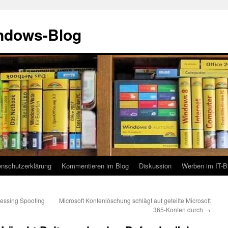
indows-Blog
enschutzerklärung
Kommentieren im Blog
Diskussion
Werben im IT-B
cessing Spoofing
Microsoft Kontenlöschung schlägt auf geteilte Microsoft
365-Konten durch
→