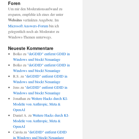
Foren
Um mir den Moderationsaufwand zu
ersparen, empfehle ich eines der unter
Websites
verlinkten Angebote. Im
Microsoft Answers-Forum
bin ich
gelegentlich noch als Moderator zu
Windows-Themen unterwegs.
Neueste Kommentare
Bolko
zu
"deGDID" entfernt GDID in
Windows und blockt Neuanlage
Bolko
zu
"deGDID" entfernt GDID in
Windows und blockt Neuanlage
R.S.
zu
"deGDID" entfernt GDID in
Windows und blockt Neuanlage
Jens
zu
"deGDID" entfernt GDID in
Windows und blockt Neuanlage
Jonathan
zu
Weitere Hacks durch KI-
Modelle von Anthropic, Meta &
OpenAI
Daniel A.
zu
Weitere Hacks durch KI-
Modelle von Anthropic, Meta &
OpenAI
Carola
zu
"deGDID" entfernt GDID
in Windows und blockt Neuanlage