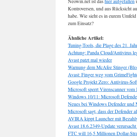
Neowin.net ist das
hier aufgefallen
u
Kontroversen, und aus Rücksicht auf 
habe. Wie sieht es in eurem Umfel
zum Einsatz?
Ähnliche Artikel:
Tuning-Tools, die Plage des 21. Jah
Achtung: Panda Cloud/Antivirus l
Avast patzt mal wieder
Warnung dem McAfee Stinger (Blo
Avast: Finger weg vom GrimeFight
Google Projekt Zero: Antivirus-Soft
Microsoft sperrt Virenscanner vom
Windows 10/11: Microsoft Defender
Neues bei Windows Defender und MS
Microsoft sagt, dass der Defender a
AVIRA kippt Launcher mit Bezahlv
Avast 18.6.2349-Update verursach
FTC will 16,5 Millionen Dollar-St