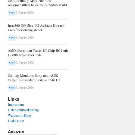
Gehirntraining-Apps: Nur 40%
wissenschaftlich belegt bei 9,7-Mrd-Markt
7. August 2026
News
Insta360 GO Ultra: KI-Assistent Kira mit
Live-Übersetzung startet
7. August 2026
News
AMD übernimmt Taalas: KI-Chip HC1 mit
17.000 Tokens/Sekunde
7. August 2026
News
Gaming-Monitore: Sony und ASUS
treiben Bildwiederholrate auf 540 Hz
7. August 2026
News
Links
Impressum
Datenschutzerklärung
Werben im Blog
Diskussion
Amazon