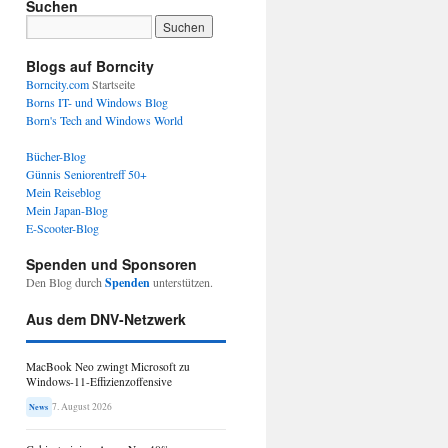
Suchen
Blogs auf Borncity
Borncity.com
Startseite
Borns IT- und Windows Blog
Born's Tech and Windows World
Bücher-Blog
Günnis Seniorentreff 50+
Mein Reiseblog
Mein Japan-Blog
E-Scooter-Blog
Spenden und Sponsoren
Den Blog durch
Spenden
unterstützen.
Aus dem DNV-Netzwerk
MacBook Neo zwingt Microsoft zu
Windows-11-Effizienzoffensive
7. August 2026
News