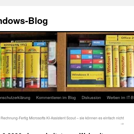
indows-Blog
enschutzerklärung
Kommentieren im Blog
Diskussion
Werben im IT-B
 Rechnung-Fertig
Microsofts KI-Assistent Scout – sie können es einfach nicht
→