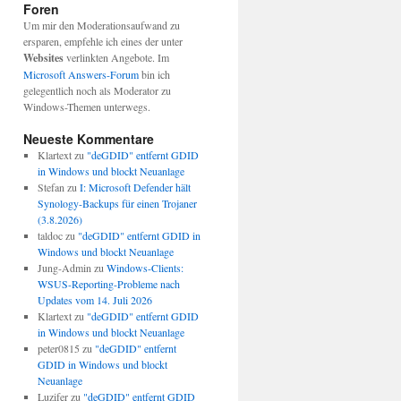
Foren
Um mir den Moderationsaufwand zu
ersparen, empfehle ich eines der unter
Websites
verlinkten Angebote. Im
Microsoft Answers-Forum
bin ich
gelegentlich noch als Moderator zu
Windows-Themen unterwegs.
Neueste Kommentare
Klartext
zu
"deGDID" entfernt GDID
in Windows und blockt Neuanlage
Stefan
zu
I: Microsoft Defender hält
Synology-Backups für einen Trojaner
(3.8.2026)
taldoc
zu
"deGDID" entfernt GDID in
Windows und blockt Neuanlage
Jung-Admin
zu
Windows-Clients:
WSUS-Reporting-Probleme nach
Updates vom 14. Juli 2026
Klartext
zu
"deGDID" entfernt GDID
in Windows und blockt Neuanlage
peter0815
zu
"deGDID" entfernt
GDID in Windows und blockt
Neuanlage
Luzifer
zu
"deGDID" entfernt GDID