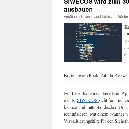
SIWECOS wird zum 30.
ausbauen
Veröffentlicht am
4. Juni 2026
von
Günter
Ku
um
ge
de
ei
au
Kostenloses eBook: Admin-Passwör
Ein Leser hatte mich bereits im A
nichts.
SIWECOS
steht für "Sich
kleinen und mittelständischen Unt
identifizieren. Mit einem Scanner 
Visualisierungshilfe für den Sicherh