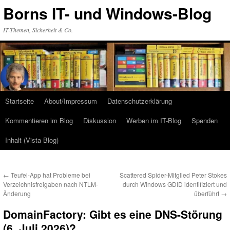
Zum
Borns IT- und Windows-Blog
Inhalt
springen
IT-Themen, Sicherheit & Co.
Startseite
About/Impressum
Datenschutzerklärung
Kommentieren im Blog
Diskussion
Werben im IT-Blog
Spenden
Inhalt (Vista Blog)
←
Teufel-App hat Probleme bei
Scattered Spider-Mitglied Peter Stokes
Verzeichnisfreigaben nach NTLM-
durch Windows GDID identifiziert und
Änderung
überführt
→
DomainFactory: Gibt es eine DNS-Störung
(6. Juli 2026)?