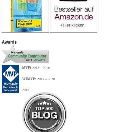
Awards
MVP:
2013 – 2016
WIMVP:
2017 – 2020
2015