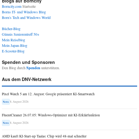
Blogs auf Borncity
Borncity.com
Startseite
Borns IT- und Windows Blog
Born's Tech and Windows World
Bücher-Blog
Günnis Seniorentreff 50+
Mein Reiseblog
Mein Japan-Blog
E-Scooter-Blog
Spenden und Sponsoren
Den Blog durch
Spenden
unterstützen.
Aus dem DNV-Netzwerk
Pixel Watch 5 am 12. August: Google präsentiert KI-Smartwatch
8. August 2026
News
FluentCleaner 26.07.05: Windows-Optimizer mit KI-Erklärfunktion
8. August 2026
News
AMD kauft KI-Start-up Taalas: Chip wird 48-mal schneller