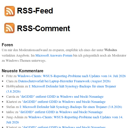
Foren
Um mir den Moderationsaufwand zu ersparen, empfehle ich eines der unter
Websites
verlinkten Angebote. Im
Microsoft Answers-Forum
bin ich gelegentlich noch als Moderator
zu Windows-Themen unterwegs.
Neueste Kommentare
Fritz
zu
Windows-Clients: WSUS-Reporting-Probleme nach Updates vom 14. Juli 2026
Clara
zu
Datenschutzvorfall bei Laptop-Hersteller Framework (August 2026)
Hobbyadmin
zu
I: Microsoft Defender hält Synology-Backups für einen Trojaner
(3.8.2026)
Carola
zu
"deGDID" entfernt GDID in Windows und blockt Neuanlage
Klartext
zu
"deGDID" entfernt GDID in Windows und blockt Neuanlage
Stefan
zu
I: Microsoft Defender hält Synology-Backups für einen Trojaner (3.8.2026)
taldoc
zu
"deGDID" entfernt GDID in Windows und blockt Neuanlage
Jung-Admin
zu
Windows-Clients: WSUS-Reporting-Probleme nach Updates vom 14.
Juli 2026
Klartext
zu
"deGDID" entfernt GDID in Windows und blockt Neuanlage