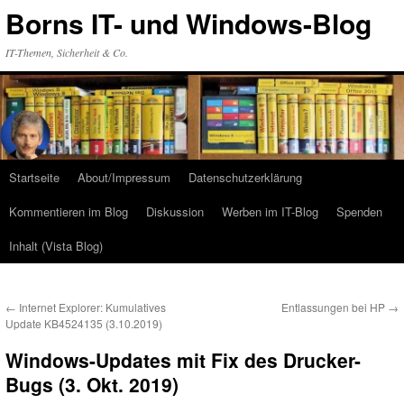
Zum
Borns IT- und Windows-Blog
Inhalt
springen
IT-Themen, Sicherheit & Co.
Startseite
About/Impressum
Datenschutzerklärung
Kommentieren im Blog
Diskussion
Werben im IT-Blog
Spenden
Inhalt (Vista Blog)
←
Internet Explorer: Kumulatives
Entlassungen bei HP
→
Update KB4524135 (3.10.2019)
Windows-Updates mit Fix des Drucker-
Bugs (3. Okt. 2019)