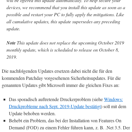
will be offered this update automatically. To help secure your
devices, we recommend that you install this update as soon as a
possible and restart your PC to fully apply the mitigations. Like
all cumulative updates, this update supersedes any preceding
update.
Note
This update does not replace the upcoming October 2019
monthly update, which is scheduled to release on October 8,
2019.
Die nachfolgenden Updates ersetzen dabei nicht die für den
kommenden Patchday vorgesehenen Sicherheitsupdates. Für die
genannten Updates gibt Microsoft immer die gleichen Fixes an:
Das sporadisch auftretende Druckerproblem (siehe
Windows:
Druckprobleme nach Sept. 2019-Update bestätigt
) soll mit dem
Update behoben werden.
Behebt ein Problem, das bei der Installation von Features On
Demand (FOD) zu einem Fehler führen kann, z. B. .Net 3.5. Der