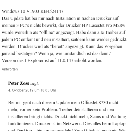
Windows 10 V1903 KB4524147:
Das Update hat bei mir nach Installation in Sachen Drucker auf
meinen 3 PC´s nichts bewirkt, der Drucker HP LaserJet Pro M28w
wurde weiterhin als "offline" angezeigt. Habe dann alle Treiber auf
jedem PC entfernt und neu installiert, seitdem kann wieder gedruckt
werden, Drucker wird als "bereit" angezeigt. Kann das Vorgehen
jemand bestätigen? Wenn ja, wie umständlich ist das denn?
Version des I-Explorer ist auf 11.0.147 erhöht worden.
Antworten
Peter Zoss
sagt:
4. Oktober 2019 um 18:05 Uhr
Bei mir geht nach diesem Update mein OfficeJet 8730 nicht
mehr, vorher kein Problem. Treiber deinstallieren und neu
installieren bringt nichts. Druckt nicht mehr, Scans und Wartung
funktionieren. Drucker ist im Netzwerk. Dies alles beim Laptop
und Desktop – bin am verzweifeln! Zum Glück ist noch ein Win