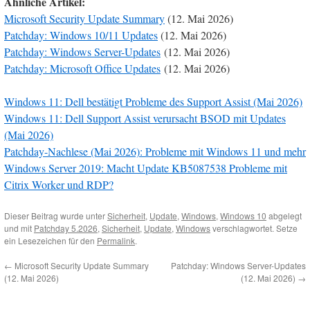
Ähnliche Artikel:
Microsoft Security Update Summary
(12. Mai 2026)
Patchday: Windows 10/11 Updates
(12. Mai 2026)
Patchday: Windows Server-Updates
(12. Mai 2026)
Patchday: Microsoft Office Updates
(12. Mai 2026)
Windows 11: Dell bestätigt Probleme des Support Assist (Mai 2026)
Windows 11: Dell Support Assist verursacht BSOD mit Updates
(Mai 2026)
Patchday-Nachlese (Mai 2026): Probleme mit Windows 11 und mehr
Windows Server 2019: Macht Update KB5087538 Probleme mit
Citrix Worker und RDP?
Dieser Beitrag wurde unter
Sicherheit
,
Update
,
Windows
,
Windows 10
abgelegt
und mit
Patchday 5.2026
,
Sicherheit
,
Update
,
Windows
verschlagwortet. Setze
ein Lesezeichen für den
Permalink
.
←
Microsoft Security Update Summary
Patchday: Windows Server-Updates
(12. Mai 2026)
(12. Mai 2026)
→