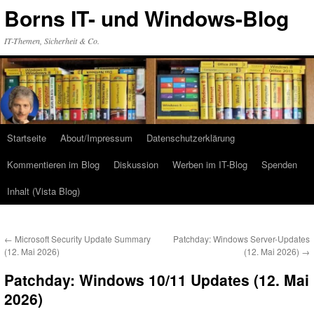
Zum
Borns IT- und Windows-Blog
Inhalt
springen
IT-Themen, Sicherheit & Co.
Startseite
About/Impressum
Datenschutzerklärung
Kommentieren im Blog
Diskussion
Werben im IT-Blog
Spenden
Inhalt (Vista Blog)
←
Microsoft Security Update Summary
Patchday: Windows Server-Updates
(12. Mai 2026)
(12. Mai 2026)
→
Patchday: Windows 10/11 Updates (12. Mai
2026)