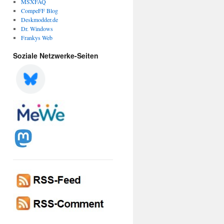
MSXFAQ
CompeFF Blog
Deskmodder.de
rust\Trust Providers\Software Publishing]

Dr. Windows
Frankys Web
Soziale Netzwerke-Seiten