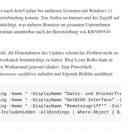
ss es nach dem Update bei mehreren Systemen mit Windows 11
etverbindung komme. Das Surfen im Internet und der Zugriff auf
nträchtigt, was mehrere Benutzer im gesamten Unternehmen
rstmals unmittelbar nach der Bereitstellung von KB5089549
ekt, die Deinstallation des Updates scheint das Problem nicht zu
werkstack beeinträchtigt zu haben. Blog-Leser Bolko hatte in
nen Workaround gepostet (danke). Eine Powershell-
nistrator ausführen
aufrufen und folgende Befehle ausführen:
ing -Name * -DisplayName "Datei- und Druckerfreiga
ing -Name * -DisplayName "NetBIOS Interface" -Inclu
ing -Name * -DisplayName "Remotezugriff*" -IncludeH
-IncludeHidden -AllBindings | Where-Object { $_.En