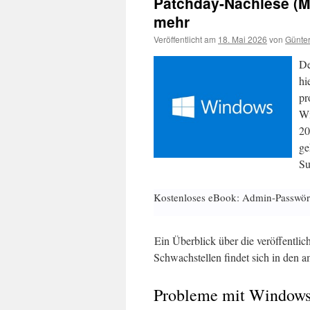
Patchday-Nachlese (M
mehr
Veröffentlicht am
18. Mai 2026
von
Günter
De
hi
pr
Wi
20
ge
Su
Kostenloses eBook: Admin-Passwör
Ein Überblick über die veröffentli
Schwachstellen findet sich in den a
Probleme mit Window