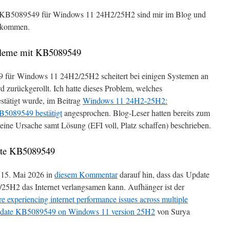
e KB5089549 für Windows 11 24H2/25H2 sind mir im Blog und
gekommen.
obleme mit KB5089549
für Windows 11 24H2/25H2 scheitert bei einigen Systemen an
rd zurückgerollt. Ich hatte dieses Problem, welches
stätigt wurde, im Beitrag
Windows 11 24H2-25H2:
KB5089549 bestätigt
angesprochen. Blog-Leser hatten bereits zum
ne Ursache samt Lösung (EFI voll, Platz schaffen) beschrieben.
ate KB5089549
 15. Mai 2026 in
diesem Kommentar
darauf hin, dass das Update
H2 das Internet verlangsamen kann. Aufhänger ist der
e experiencing internet performance issues across multiple
 update KB5089549 on Windows 11 version 25H2
von Surya