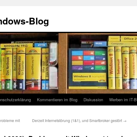
indows-Blog
enschutzerklärung
Kommentieren im Blog
Diskussion
Werben im IT-B
robleme mit
Derzeit Internetstörung (1&1), und Smartbroker gestört
→