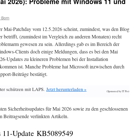
ai 2026): Probleme mit Windows 11 und
 Born
r Mai-Patchday vom 12.5.2026 scheint, zumindest, was den Blog
er betrifft, (zumindest im Vergleich zu anderen Monaten) recht
oblemarm gewesen zu sein. Allerdings gab es im Bereich der
ndows-Clients doch einige Meldungen, dass es bei den Mai
26-Updates zu kleineren Problemen bei der Installation
kommen ist. Manche Probleme hat Microsoft inzwischen durch
pport-Beiträge bestätigt.
ter schützen mit LAPS.
Jetzt herunterladen »
(Sponsored by IT Pro)
chten Sicherheitsupdates für Mai 2026 sowie zu den geschlossenen
m Beitragsende verlinkten Artikeln.
s 11-Update KB5089549