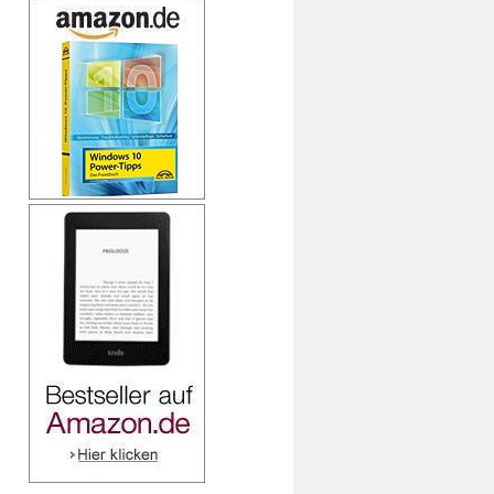
be für Microsoft-Netzwerke" -IncludeHidden -AllBind
deHidden -AllBindings

idden -AllBindings

abled -eq $false }