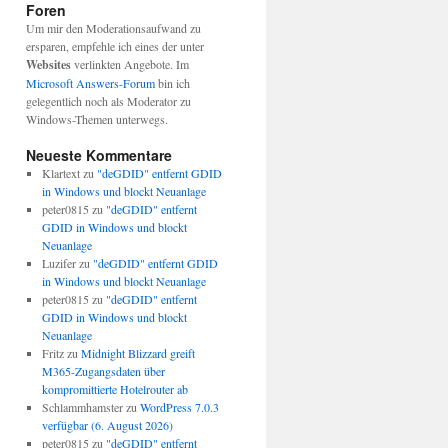
Foren
Um mir den Moderationsaufwand zu
ersparen, empfehle ich eines der unter
Websites
verlinkten Angebote. Im
Microsoft Answers-Forum
bin ich
gelegentlich noch als Moderator zu
Windows-Themen unterwegs.
Neueste Kommentare
Klartext
zu
"deGDID" entfernt GDID
in Windows und blockt Neuanlage
peter0815
zu
"deGDID" entfernt
GDID in Windows und blockt
Neuanlage
Luzifer
zu
"deGDID" entfernt GDID
in Windows und blockt Neuanlage
peter0815
zu
"deGDID" entfernt
GDID in Windows und blockt
Neuanlage
Fritz
zu
Midnight Blizzard greift
M365-Zugangsdaten über
kompromittierte Hotelrouter ab
Schlammhamster
zu
WordPress 7.0.3
verfügbar (6. August 2026)
peter0815
zu
"deGDID" entfernt