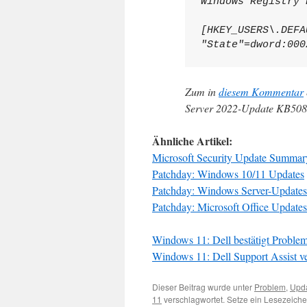
Windows Registry 
[HKEY_USERS\.DEFA
"State"=dword:000
Zum in
diesem Kommentar
Server 2022-Update KB5087
Ähnliche Artikel:
Microsoft Security Update Summar
Patchday: Windows 10/11 Updates
Patchday: Windows Server-Updates
Patchday: Microsoft Office Updates
Windows 11: Dell bestätigt Problem
Windows 11: Dell Support Assist 
Dieser Beitrag wurde unter
Problem
,
Upd
11
verschlagwortet. Setze ein Lesezeiche