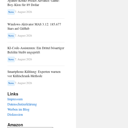
Ayaneo Konkr Pocket Advance: Game-
Boy-Klon für 89 Dollar
7. August 2026
News
Windows-Aktivator MAS 3.12: 185.677
Stars auf GitHub
7. August 2026
News
KI-Code-Assistenten: Ein Drittel bösartiger
Befehle bleibt ungeprüft
7. August 2026
News
Smartphone-Kühlung: Experten warnen
vor Kühlschrank-Methode
7. August 2026
News
Links
Impressum
Datenschutzerklärung
Werben im Blog
Diskussion
Amazon