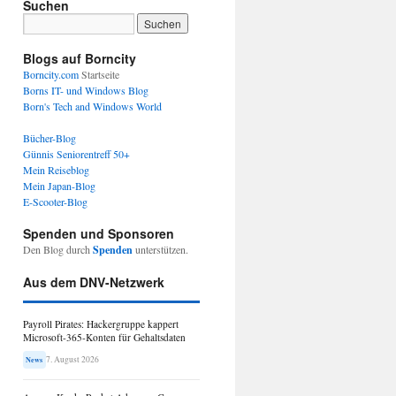
Suchen
Blogs auf Borncity
Borncity.com
Startseite
Borns IT- und Windows Blog
Born's Tech and Windows World
Bücher-Blog
Günnis Seniorentreff 50+
Mein Reiseblog
Mein Japan-Blog
E-Scooter-Blog
Spenden und Sponsoren
Den Blog durch
Spenden
unterstützen.
Aus dem DNV-Netzwerk
Payroll Pirates: Hackergruppe kappert
Microsoft-365-Konten für Gehaltsdaten
7. August 2026
News