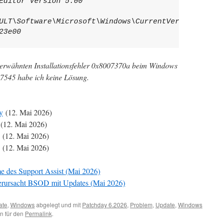
Editor Version 5.00

ULT\Software\Microsoft\Windows\CurrentVersion\WinT
23e00
erwähnten Installationsfehler 0x8007370a beim Windows
545 habe ich keine Lösung.
y
(12. Mai 2026)
(12. Mai 2026)
(12. Mai 2026)
(12. Mai 2026)
e des Support Assist (Mai 2026)
verursacht BSOD mit Updates (Mai 2026)
ate
,
Windows
abgelegt und mit
Patchday 6.2026
,
Problem
,
Update
,
Windows
n für den
Permalink
.