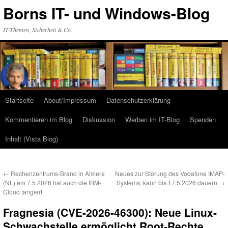
Zum
Borns IT- und Windows-Blog
Inhalt
springen
IT-Themen, Sicherheit & Co.
Startseite
About/Impressum
Datenschutzerklärung
Kommentieren im Blog
Diskussion
Werben im IT-Blog
Spenden
Inhalt (Vista Blog)
←
Rechenzentrums-Brand in Almere
Neues zur Störung des Vodafone IMAP-
(NL) am 7.5.2026 hat auch die IBM-
Systems; kann bis 17.5.2026 dauern
→
Cloud tangiert
Fragnesia (CVE-2026-46300): Neue Linux-
Schwachstelle ermöglicht Root-Rechte