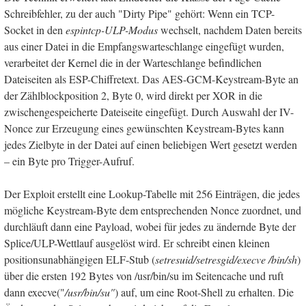
Schreibfehler, zu der auch "Dirty Pipe" gehört: Wenn ein TCP-
Socket in den
espintcp-ULP-Modus
wechselt, nachdem Daten bereits
aus einer Datei in die Empfangswarteschlange eingefügt wurden,
verarbeitet der Kernel die in der Warteschlange befindlichen
Dateiseiten als ESP-Chiffretext. Das AES-GCM-Keystream-Byte an
der Zählblockposition 2, Byte 0, wird direkt per XOR in die
zwischengespeicherte Dateiseite eingefügt. Durch Auswahl der IV-
Nonce zur Erzeugung eines gewünschten Keystream-Bytes kann
jedes Zielbyte in der Datei auf einen beliebigen Wert gesetzt werden
– ein Byte pro Trigger-Aufruf.
Der Exploit erstellt eine Lookup-Tabelle mit 256 Einträgen, die jedes
mögliche Keystream-Byte dem entsprechenden Nonce zuordnet, und
durchläuft dann eine Payload, wobei für jedes zu ändernde Byte der
Splice/ULP-Wettlauf ausgelöst wird. Er schreibt einen kleinen
positionsunabhängigen ELF-Stub (
setresuid/setresgid/execve /bin/sh
)
über die ersten 192 Bytes von /usr/bin/su im Seitencache und ruft
dann execve("
/usr/bin/su"
) auf, um eine Root-Shell zu erhalten. Die