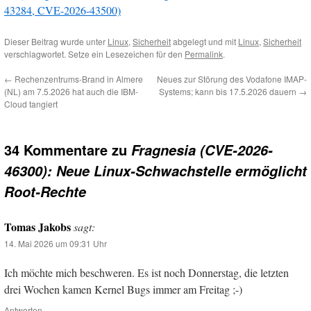
43284, CVE-2026-43500)
Dieser Beitrag wurde unter
Linux
,
Sicherheit
abgelegt und mit
Linux
,
Sicherheit
verschlagwortet. Setze ein Lesezeichen für den
Permalink
.
←
Rechenzentrums-Brand in Almere
Neues zur Störung des Vodafone IMAP-
(NL) am 7.5.2026 hat auch die IBM-
Systems; kann bis 17.5.2026 dauern
→
Cloud tangiert
34 Kommentare zu
Fragnesia (CVE-2026-
46300): Neue Linux-Schwachstelle ermöglicht
Root-Rechte
Tomas Jakobs
sagt:
14. Mai 2026 um 09:31 Uhr
Ich möchte mich beschweren. Es ist noch Donnerstag, die letzten
drei Wochen kamen Kernel Bugs immer am Freitag ;-)
Antworten