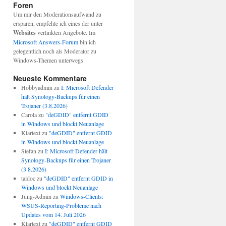
Foren
Um mir den Moderationsaufwand zu
ersparen, empfehle ich eines der unter
Websites
verlinkten Angebote. Im
Microsoft Answers-Forum
bin ich
gelegentlich noch als Moderator zu
Windows-Themen unterwegs.
Neueste Kommentare
Hobbyadmin
zu
I: Microsoft Defender
hält Synology-Backups für einen
Trojaner (3.8.2026)
Carola
zu
"deGDID" entfernt GDID
in Windows und blockt Neuanlage
Klartext
zu
"deGDID" entfernt GDID
in Windows und blockt Neuanlage
Stefan
zu
I: Microsoft Defender hält
Synology-Backups für einen Trojaner
(3.8.2026)
taldoc
zu
"deGDID" entfernt GDID in
Windows und blockt Neuanlage
Jung-Admin
zu
Windows-Clients:
WSUS-Reporting-Probleme nach
Updates vom 14. Juli 2026
Klartext
zu
"deGDID" entfernt GDID