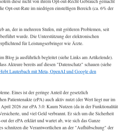
sofern diese nicht von ihrem Opt-out-Recht Gebrauch gemacht
ie Opt-out-Rate im niedrigen einstelligen Bereich (ca. 6% der
eb an, der in mehreren Stufen, mit größeren Problemen, seit
berführt wurde. Die Unterstützung der elektronischen
erpflichtend für Leistungserbringer wie Ärzte.
r im Blog ja ausführlich begleitet (siehe Links am Artikelende).
dass Akteure bereits auf diesen "Datenschatz" schauen (siehe
: Hebt Lauterbach mit Meta, OpenAI und Google den
leme. Eines ist der geringe Anteil der gesetzlich
hen Patientenakte (ePA) auch aktiv nutzt (der Wert liegt nur im
m April 2026 zur ePA 3.0: Kaum Nutzen (da in der Funktionalität
rsicherte, und viel Geld verbrannt. Er sich um die Sicherheit
t-out der ePA erklärt und wartet ab, wie sich das Ganze
res schnitzen die Verantwortlichen an der "Aufhübschung" der