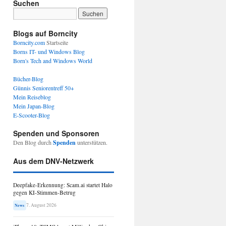
Suchen
Blogs auf Borncity
Borncity.com
Startseite
Borns IT- und Windows Blog
Born's Tech and Windows World
Bücher-Blog
Günnis Seniorentreff 50+
Mein Reiseblog
Mein Japan-Blog
E-Scooter-Blog
Spenden und Sponsoren
Den Blog durch
Spenden
unterstützen.
Aus dem DNV-Netzwerk
Deepfake-Erkennung: Scam.ai startet Halo
gegen KI-Stimmen-Betrug
7. August 2026
News