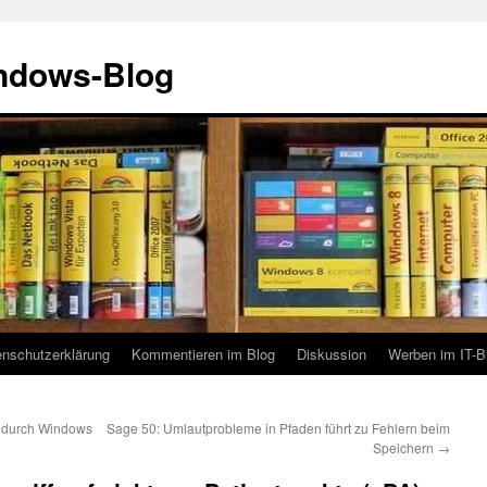
indows-Blog
enschutzerklärung
Kommentieren im Blog
Diskussion
Werben im IT-B
s durch Windows
Sage 50: Umlautprobleme in Pfaden führt zu Fehlern beim
Speichern
→