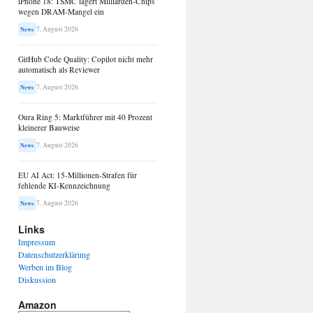
iPhone 18: TSMC lagert Milliarden-Chips
wegen DRAM-Mangel ein
7. August 2026
News
GitHub Code Quality: Copilot nicht mehr
automatisch als Reviewer
7. August 2026
News
Oura Ring 5: Marktführer mit 40 Prozent
kleinerer Bauweise
7. August 2026
News
EU AI Act: 15-Millionen-Strafen für
fehlende KI-Kennzeichnung
7. August 2026
News
Links
Impressum
Datenschutzerklärung
Werben im Blog
Diskussion
Amazon