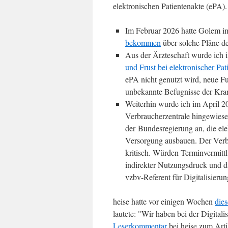
elektronischen Patientenakte (ePA).
Im Februar 2026 hatte Golem i
bekommen
über solche Pläne de
Aus der Ärzteschaft wurde ich 
und Frust bei elektronischer Pat
ePA nicht genutzt wird, neue F
unbekannte Befugnisse der Kra
Weiterhin wurde ich im April 2
Verbraucherzentrale hingewiese
der Bundesregierung an, die ele
Versorgung ausbauen. Der Verbr
kritisch. Würden Terminvermitt
indirekter Nutzungsdruck und d
vzbv-Referent für Digitalisier
heise hatte vor einigen Wochen
dies
lautete: "Wir haben bei der Digital
Leserkommentar
bei heise zum Art