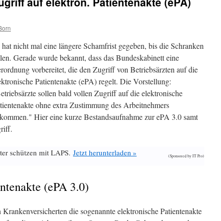
ugriff auf elektron. Patientenakte (ePA)
Born
 hat nicht mal eine längere Schamfrist gegeben, bis die Schranken
llen. Gerade wurde bekannt, dass das Bundeskabinett eine
rordnung vorbereitet, die den Zugriff von Betriebsärzten auf die
ektronische Patientenakte (ePA) regelt. Die Vorstellung:
etriebsärzte sollen bald vollen Zugriff auf die elektronische
tientenakte ohne extra Zustimmung des Arbeitnehmers
kommen." Hier eine kurze Bestandsaufnahme zur ePA 3.0 samt
iff.
ter schützen mit LAPS.
Jetzt herunterladen »
(Sponsored by IT Pro)
entenakte (ePA 3.0)
h Krankenversicherten die sogenannte elektronische Patientenakte