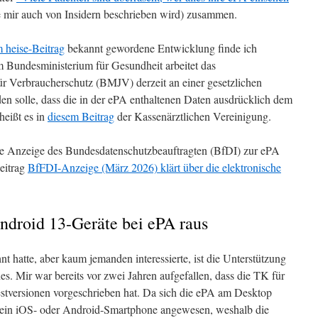
ie mir auch von Insidern beschrieben wird) zusammen.
 heise-Beitrag
bekannt gewordene Entwicklung finde ich
Bundesministerium für Gesundheit arbeitet das
ür Verbraucherschutz (BMJV) derzeit an einer gesetzlichen
den solle, dass die in der ePA enthaltenen Daten ausdrücklich dem
heißt es in
diesem Beitrag
der Kassenärztlichen Vereinigung.
ne Anzeige des Bundesdatenschutzbeauftragten (BfDI) zur ePA
eitrag
BfFDI-Anzeige (März 2026) klärt über die elektronische
Android 13-Geräte bei ePA raus
t hatte, aber kaum jemanden interessierte, ist die Unterstützung
. Mir war bereits vor zwei Jahren aufgefallen, dass die TK für
tversionen vorgeschrieben hat. Da sich die ePA am Desktop
uf ein iOS- oder Android-Smartphone angewesen, weshalb die