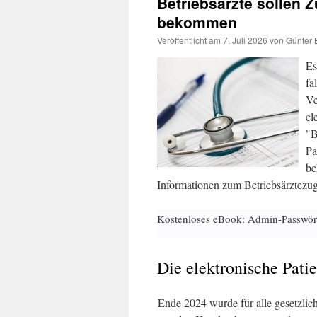
Betriebsärzte sollen Z
bekommen
Veröffentlicht am
7. Juli 2026
von
Günter 
Es
fa
Ve
el
"B
Pa
be
Informationen zum Betriebsärztezugr
Kostenloses eBook: Admin-Passwör
Die elektronische Pati
Ende 2024 wurde für alle gesetzlic