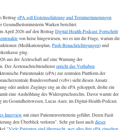
m Beitrag
ePA soll Ersteinschätzung und Terminerinnerungen
r Gesundheitsministerin Warken berichtet.
im April 2026 auf den Beitrag
Digital-Health-Podcast: Fortschritt
ientenakte
von heise hingewiesen, wo es um die Frage, warum die
unktionen (Medikationsplan,
Push-Benachrichtigungen
) und
nkenkasse ging.
026 aus der Ärzteschaft auf eine Warnung der
n. Der Ärztenachrichtendienst
spricht das Vorhaben
ktronische Patientenakte (ePA) zur zentralen Plattform der
aucherzentrale Bundesverband (vzbv) sieht diesen Ansatz
lung oder andere Zugänge eng an die ePA gekoppelt, drohe ein
amit eine Aushöhlung des Widerspruchsrechts. Davor warnte der
ung im Gesundheitswesen, Lucas Auer, im Digital-Health-Podcast.
es Interview
mit einer Patientenvertreterin geführt. Deren Fazit
isierung den Überblick verloren". Sehr gut fasst auch
dieser
ikel
"Viele Patienten sind überrascht, wer alles ihre ePA einsehen