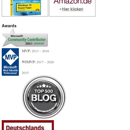
Awards
MVP:
2013 – 2016
WIMVP:
2017 – 2020
2015