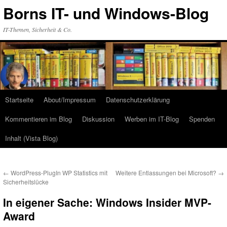
Zum
Borns IT- und Windows-Blog
Inhalt
springen
IT-Themen, Sicherheit & Co.
Startseite
About/Impressum
Datenschutzerklärung
Kommentieren im Blog
Diskussion
Werben im IT-Blog
Spenden
Inhalt (Vista Blog)
←
WordPress-PlugIn WP Statistics mit
Weitere Entlassungen bei Microsoft?
→
Sicherheitslücke
In eigener Sache: Windows Insider MVP-
Award