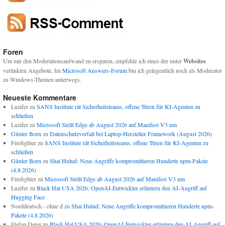
Foren
Um mir den Moderationsaufwand zu ersparen, empfehle ich eines der unter
Websites
verlinkten Angebote. Im
Microsoft Answers-Forum
bin ich gelegentlich noch als Moderator
zu Windows-Themen unterwegs.
Neueste Kommentare
Luzifer
zu
SANS Institute rät Sicherheitsteams, offene Türen für KI-Agenten zu
schließen
Luzifer
zu
Microsoft Stellt Edge ab August 2026 auf Manifest V3 um
Günter Born
zu
Datenschutzvorfall bei Laptop-Hersteller Framework (August 2026)
Firefighter
zu
SANS Institute rät Sicherheitsteams, offene Türen für KI-Agenten zu
schließen
Günter Born
zu
Shai Hulud: Neue Angriffe kompromittieren Hunderte npm-Pakete
(4.8.2026)
Firefighter
zu
Microsoft Stellt Edge ab August 2026 auf Manifest V3 um
Luzifer
zu
Black Hat USA 2026: OpenAI-Entwickler erläutern den AI-Angriff auf
Hugging Face
Norddeutsch - ohne d
zu
Shai Hulud: Neue Angriffe kompromittieren Hunderte npm-
Pakete (4.8.2026)
Stefan Derer
zu
Black Hat USA 2026: OpenAI-Entwickler erläutern den AI-Angriff auf