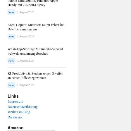
iPhone Ultra kommt: Faltbares Apple-
Handy mit 7,8-Zoll-Display
10. August 2026
News
Excel Copilot: Microsoft räumt Fehler bei
Datenbereinigung ein
10. August 2026
News
WhatsApp-Störung: Multimedia-Versand
weltweit zusammengebrochen
10. August 2026
News
KI-Produktivität: Studien zeigen Zweifel
an echten Effizienzgewinnen
10. August 2026
News
Links
Impressum
Datenschutzerklärung
Werben im Blog
Diskussion
Amazon