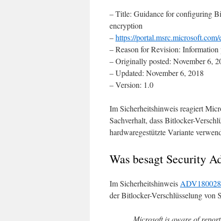
– Title: Guidance for configuring B
encryption
–
https://portal.msrc.microsoft.co
– Reason for Revision: Information 
– Originally posted: November 6, 
– Updated: November 6, 2018
– Version: 1.0
Im Sicherheitshinweis reagiert Mic
Sachverhalt, dass Bitlocker-Versch
hardwaregestützte Variante verwend
Was besagt Security 
Im Sicherheitshinweis
ADV180028
der Bitlocker-Verschlüsselung von
Microsoft is aware of report