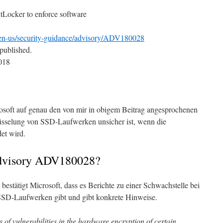
itLocker to enforce software
m/en-us/security-guidance/advisory/ADV180028
published.
2018
rosoft auf genau den von mir in obigem Beitrag angesprochenen
lüsselung von SSD-Laufwerken unsicher ist, wenn die
et wird.
Advisory ADV180028?
bestätigt Microsoft, dass es Berichte zu einer Schwachstelle bei
 SSD-Laufwerken gibt und gibt konkrete Hinweise.
s of vulnerabilities in the hardware encryption of certain