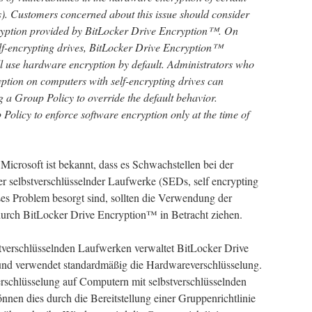
s). Customers concerned about this issue should consider
cryption provided by BitLocker Drive Encryption™. On
f-encrypting drives, BitLocker Drive Encryption™
l use hardware encryption by default. Administrators who
yption on computers with self-encrypting drives can
g a Group Policy to override the default behavior.
Policy to enforce software encryption only at the time of
icrosoft ist bekannt, dass es Schwachstellen bei der
 selbstverschlüsselnder Laufwerke (SEDs, self encrypting
ses Problem besorgt sind, sollten die Verwendung der
urch BitLocker Drive Encryption™ in Betracht ziehen.
verschlüsselnden Laufwerken verwaltet BitLocker Drive
nd verwendet standardmäßig die Hardwareverschlüsselung.
erschlüsselung auf Computern mit selbstverschlüsselnden
en dies durch die Bereitstellung einer Gruppenrichtlinie