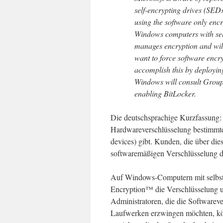
self-encrypting drives (SED
using the software only en
Windows computers with sel
manages encryption and wil
want to force software encr
accomplish this by deployin
Windows will consult Group 
enabling BitLocker.
Die deutschsprachige Kurzfassung: M
Hardwareverschlüsselung bestimmter
devices) gibt. Kunden, die über die
softwaremäßigen Verschlüsselung d
Auf Windows-Computern mit selbst
Encryption™ die Verschlüsselung u
Administratoren, die die Softwarev
Laufwerken erzwingen möchten, könn