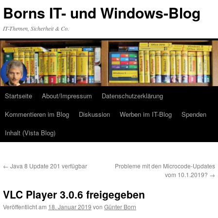
Zum
Borns IT- und Windows-Blog
Inhalt
springen
IT-Themen, Sicherheit & Co.
Startseite
About/Impressum
Datenschutzerklärung
Kommentieren im Blog
Diskussion
Werben im IT-Blog
Spenden
Inhalt (Vista Blog)
←
Java 8 Update 201 verfügbar
Probleme mit den Microcode-Updates
vom 10.1.2019?
→
VLC Player 3.0.6 freigegeben
Veröffentlicht am
18. Januar 2019
von
Günter Born