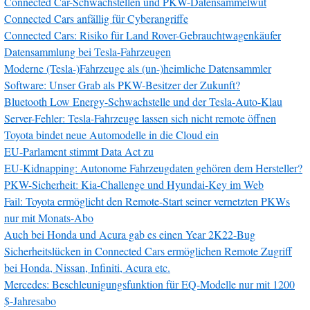
Connected Car-Schwachstellen und PKW-Datensammelwut
Connected Cars anfällig für Cyberangriffe
Connected Cars: Risiko für Land Rover-Gebrauchtwagenkäufer
Datensammlung bei Tesla-Fahrzeugen
Moderne (Tesla-)Fahrzeuge als (un-)heimliche Datensammler
Software: Unser Grab als PKW-Besitzer der Zukunft?
Bluetooth Low Energy-Schwachstelle und der Tesla-Auto-Klau
Server-Fehler: Tesla-Fahrzeuge lassen sich nicht remote öffnen
Toyota bindet neue Automodelle in die Cloud ein
EU-Parlament stimmt Data Act zu
EU-Kidnapping: Autonome Fahrzeugdaten gehören dem Hersteller?
PKW-Sicherheit: Kia-Challenge und Hyundai-Key im Web
Fail: Toyota ermöglicht den Remote-Start seiner vernetzten PKWs
nur mit Monats-Abo
Auch bei Honda und Acura gab es einen Year 2K22-Bug
Sicherheitslücken in Connected Cars ermöglichen Remote Zugriff
bei Honda, Nissan, Infiniti, Acura etc.
Mercedes: Beschleunigungsfunktion für EQ-Modelle nur mit 1200
$-Jahresabo