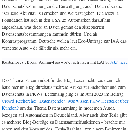
Datenschutzbestimmungen die Einwilligung, auch Daten über die
"sexuelle Aktivität" zu erheben und weiterzugeben. Die Mozilla-
Foundation hat sich in den USA 25 Automarken darauf hin
angeschaut, was diese an Daten gemäß den akzeptierten
Datenschutzbestimmungen sammeln dürfen. Und als
Kontrastprogramm: Deutsche wollen laut Eco-Umfrage zur IAA das
vernetzte Auto – da fällt dir nix mehr ein.
Kostenloses eBook: Admin-Passwörter schützen mit LAPS.
Jetzt herun
Das Thema ist, zumindest für die Blog-Leser nicht neu, denn ich
hatte hier im Blog durchaus mehrere Artikel zur Sicherheit und zum
Datenschutz in PKWs. Letztmalig ging es im Juni 2023 im Beitrag
Crowd-Recherche: "Datenspende", was wissen PKW-Hersteller über
Kunden?
um das Thema Datensammlung in modernen Autos,
bezogen auf Automarken in Deutschland. Aber auch über Tesla gibt
es mehrere Blog-Beiträge zu Datensammelfunktionen – brachte mir
schon mal den Vorwurf des "Tesla-Bashing" von einem Besitzer ein.