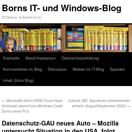
Zum
Borns IT- und Windows-Blog
Inhalt
springen
IT-Themen, Sicherheit & Co.
Startseite
About/Impressum
Datenschutzerklärung
Kommentieren im Blog
Diskussion
Werben im IT-Blog
Spenden
Inhalt (Vista Blog)
←
Microsofts Storm-0558 Cloud-Hack:
Outlook 365: Signaturen verschwinden
Schlüssel stammt aus Windows Crash
einfach (August/September 2023)
→
Dump eines PCs
Datenschutz-GAU neues Auto – Mozilla
untersucht Situation in den USA, folgt