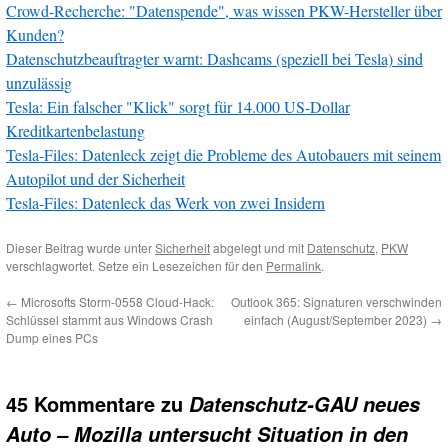
Crowd-Recherche: "Datenspende", was wissen PKW-Hersteller über
Kunden?
Datenschutzbeauftragter warnt: Dashcams (speziell bei Tesla) sind
unzulässig
Tesla: Ein falscher "Klick" sorgt für 14.000 US-Dollar
Kreditkartenbelastung
Tesla-Files: Datenleck zeigt die Probleme des Autobauers mit seinem
Autopilot und der Sicherheit
Tesla-Files: Datenleck das Werk von zwei Insidern
Dieser Beitrag wurde unter
Sicherheit
abgelegt und mit
Datenschutz
,
PKW
verschlagwortet. Setze ein Lesezeichen für den
Permalink
.
←
Microsofts Storm-0558 Cloud-Hack:
Outlook 365: Signaturen verschwinden
Schlüssel stammt aus Windows Crash
einfach (August/September 2023)
→
Dump eines PCs
45 Kommentare zu
Datenschutz-GAU neues
Auto – Mozilla untersucht Situation in den