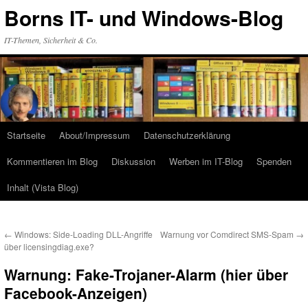
Zum
Borns IT- und Windows-Blog
Inhalt
springen
IT-Themen, Sicherheit & Co.
Startseite
About/Impressum
Datenschutzerklärung
Kommentieren im Blog
Diskussion
Werben im IT-Blog
Spenden
Inhalt (Vista Blog)
←
Windows: Side-Loading DLL-Angriffe
Warnung vor Comdirect SMS-Spam
→
über licensingdiag.exe?
Warnung: Fake-Trojaner-Alarm (hier über
Facebook-Anzeigen)