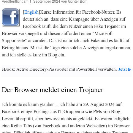
Veröffentlicht am
1. September 2024
von
Günter Born
[
English
]Kurze Information für Facebook-Nutzer. Es
deutet sich an, dass eine Kampagne über Anzeigen auf
Facebook läuft, die dem Nutzer einen Fake-Trojaner im
Browser vorspiegelt und diesen auffordert einen "Microsoft
Supportseite" anzurufen. Das ist natürlich auch Fake und es läuft auf
Betrug hinaus. Mir ist die Tage eine solche Anzeige untergekommen,
und ich stelle es kurz im Blog ein.
eBook: Active Directory-Passwörter mit PowerShell verwalten.
Jetzt h
Der Browser meldet einen Trojaner
Ich konnte es kaum glauben – ich habe am 29. August 2024 auf
Facebook einige Postings aus IT-Gruppen sowie PMs von Blog-
Lesern überprüft, aber bewusst nichts angeklickt. Es waren lediglich
eine Reihe Tabs (von Facebook und anderen Webseiten) im Browser
offen. Plötzlich öffnete sich ein Fenster, welches mir einen Trojaner