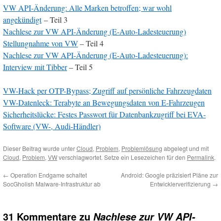
VW API-Änderung: Alle Marken betroffen; war wohl
angekündigt
– Teil 3
Nachlese zur VW API-Änderung (E-Auto-Ladesteuerung)
Stellungnahme von VW
– Teil 4
Nachlese zur VW API-Änderung (E-Auto-Ladesteuerung):
Interview mit Tibber
– Teil 5
VW-Hack per OTP-Bypass; Zugriff auf persönliche Fahrzeugdaten
VW-Datenleck: Terabyte an Bewegungsdaten von E-Fahrzeugen
Sicherheitslücke: Festes Passwort für Datenbankzugriff bei EVA-
Software (VW-, Audi-Händler)
Dieser Beitrag wurde unter
Cloud
,
Problem
,
Problemlösung
abgelegt und mit
Cloud
,
Problem
,
VW
verschlagwortet. Setze ein Lesezeichen für den
Permalink
.
←
Operation Endgame schaltet
Android: Google präzisiert Pläne zur
SocGholish Malware-Infrastruktur ab
Entwicklerverifizierung
→
31 Kommentare zu
Nachlese zur VW API-