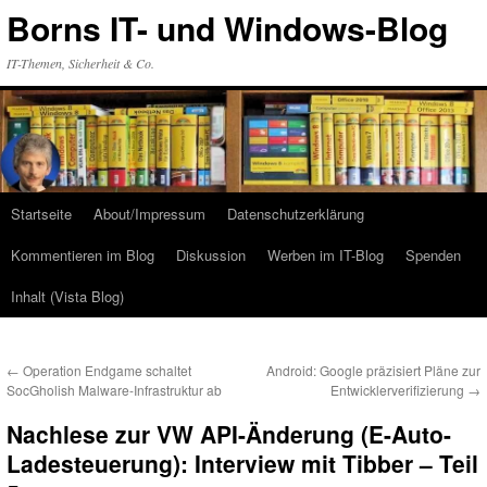
Zum
Borns IT- und Windows-Blog
Inhalt
springen
IT-Themen, Sicherheit & Co.
Startseite
About/Impressum
Datenschutzerklärung
Kommentieren im Blog
Diskussion
Werben im IT-Blog
Spenden
Inhalt (Vista Blog)
←
Operation Endgame schaltet
Android: Google präzisiert Pläne zur
SocGholish Malware-Infrastruktur ab
Entwicklerverifizierung
→
Nachlese zur VW API-Änderung (E-Auto-
Ladesteuerung): Interview mit Tibber – Teil